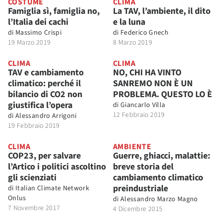
COSTUME
CLIMA
Famiglia sì, famiglia no,
La TAV, l’ambiente, il dito
l’Italia dei cachi
e la luna
di
Massimo Crispi
di
Federico Gnech
19 Marzo 2019
8 Marzo 2019
CLIMA
CLIMA
TAV e cambiamento
NO, CHI HA VINTO
climatico: perché il
SANREMO NON È UN
bilancio di CO2 non
PROBLEMA. QUESTO LO È
giustifica l’opera
di
Giancarlo Villa
12 Febbraio 2019
di
Alessandro Arrigoni
19 Febbraio 2019
CLIMA
AMBIENTE
COP23, per salvare
Guerre, ghiacci, malattie:
l’Artico i politici ascoltino
breve storia del
gli scienziati
cambiamento climatico
preindustriale
di
Italian Climate Network
Onlus
di
Alessandro Marzo Magno
7 Novembre 2017
4 Dicembre 2015