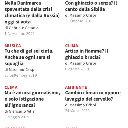
Nella Danimarca
Con ghiaccio o senza? Il
spaventata dalla crisi
canto della Sibilla
climatica (e dalla Russia)
di
Massimo Crispi
oggi si vota
11 Ottobre 2019
di
Gabriele Catania
1 Novembre 2022
MUSICA
CLIMA
Tu che di gel sei cinta.
Artico in fiamme? Il
Anche se ogni sera si
ghiaccio brucia?
squaglia
di
Massimo Crispi
6 Agosto 2019
di
Massimo Crispi
30 Settembre 2019
CLIMA
AMBIENTE
Ma è ancora giornalismo,
Cambio climatico oppure
o solo istigazione
lavaggio del cervello?
all’ignoranza?
di
Massimo Crispi
24 Marzo 2019
di
Giancarlo Villa
6 Maggio 2019