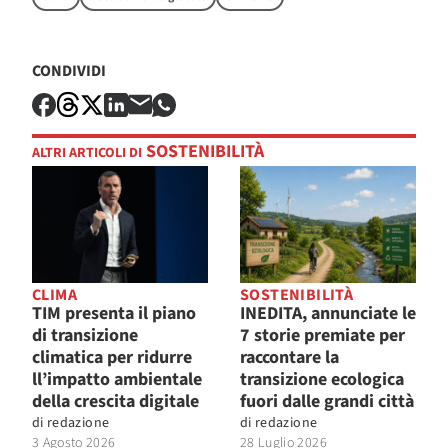
CONDIVIDI
SOSTENIBILITÀ
ALTRI ARTICOLI DI
CLIMA
SOSTENIBILITÀ
TIM presenta il piano
INEDITA, annunciate le
di transizione
7 storie premiate per
climatica per ridurre
raccontare la
ll’impatto ambientale
transizione ecologica
della crescita digitale
fuori dalle grandi città
di
redazione
di
redazione
3 Agosto 2026
28 Luglio 2026