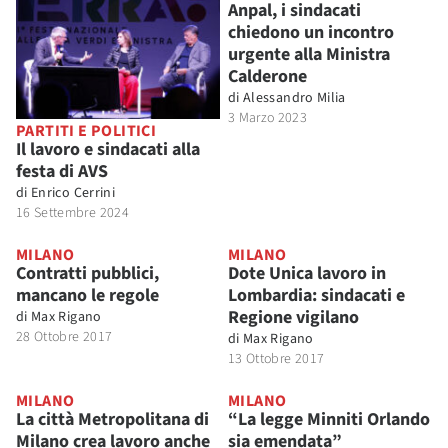
Anpal, i sindacati
chiedono un incontro
urgente alla Ministra
Calderone
di
Alessandro Milia
3 Marzo 2023
PARTITI E POLITICI
Il lavoro e sindacati alla
festa di AVS
di
Enrico Cerrini
16 Settembre 2024
MILANO
MILANO
Contratti pubblici,
Dote Unica lavoro in
mancano le regole
Lombardia: sindacati e
Regione vigilano
di
Max Rigano
28 Ottobre 2017
di
Max Rigano
13 Ottobre 2017
MILANO
MILANO
La città Metropolitana di
“La legge Minniti Orlando
Milano crea lavoro anche
sia emendata”