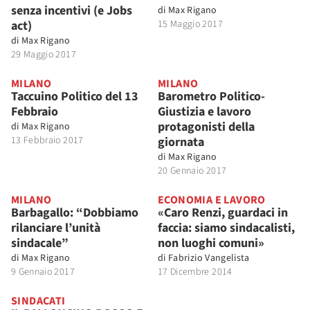
senza incentivi (e Jobs
di
Max Rigano
act)
15 Maggio 2017
di
Max Rigano
29 Maggio 2017
MILANO
MILANO
Taccuino Politico del 13
Barometro Politico-
Febbraio
Giustizia e lavoro
protagonisti della
di
Max Rigano
13 Febbraio 2017
giornata
di
Max Rigano
20 Gennaio 2017
MILANO
ECONOMIA E LAVORO
Barbagallo: “Dobbiamo
«Caro Renzi, guardaci in
rilanciare l’unità
faccia: siamo sindacalisti,
sindacale”
non luoghi comuni»
di
Max Rigano
di
Fabrizio Vangelista
9 Gennaio 2017
17 Dicembre 2014
SINDACATI