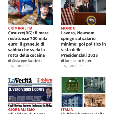
CRIMINALITÀ
MONDO
Casuzze(RG): Il mare
Lavoro, Newsom
restituisce 700 mila
spinge sul salario
euro: il granello di
minimo: gol politico in
sabbia che svela la
vista delle
rotta della cocaina
Presidenziali 2028
di
Giuseppe Bascietto
di
Domenico Maceri
7 Agosto 2026
7 Agosto 2026
GIORNALISMO
ITALIA