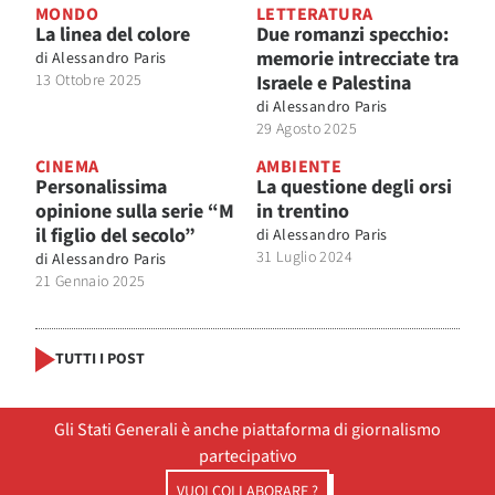
MONDO
LETTERATURA
La linea del colore
Due romanzi specchio:
memorie intrecciate tra
di
Alessandro Paris
13 Ottobre 2025
Israele e Palestina
di
Alessandro Paris
29 Agosto 2025
CINEMA
AMBIENTE
Personalissima
La questione degli orsi
opinione sulla serie “M
in trentino
il figlio del secolo”
di
Alessandro Paris
31 Luglio 2024
di
Alessandro Paris
21 Gennaio 2025
TUTTI I POST
Gli Stati Generali è anche piattaforma di giornalismo
partecipativo
VUOI COLLABORARE ?