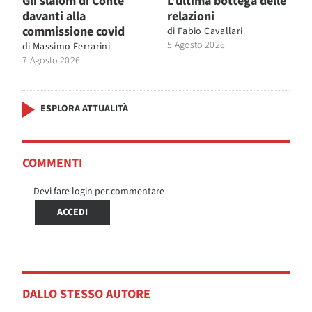
Gli slalom di Conte
L’ultima bottega delle
davanti alla
relazioni
commissione covid
di
Fabio Cavallari
5 Agosto 2026
di
Massimo Ferrarini
7 Agosto 2026
ESPLORA ATTUALITÀ
COMMENTI
Devi fare login per commentare
ACCEDI
DALLO STESSO AUTORE