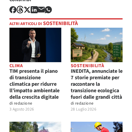
SOSTENIBILITÀ
ALTRI ARTICOLI DI
CLIMA
SOSTENIBILITÀ
TIM presenta il piano
INEDITA, annunciate le
di transizione
7 storie premiate per
climatica per ridurre
raccontare la
ll’impatto ambientale
transizione ecologica
della crescita digitale
fuori dalle grandi città
di
redazione
di
redazione
3 Agosto 2026
28 Luglio 2026