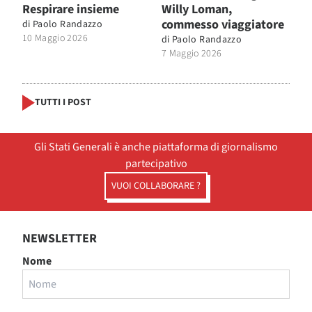
Respirare insieme
Willy Loman,
commesso viaggiatore
di
Paolo Randazzo
10 Maggio 2026
di
Paolo Randazzo
7 Maggio 2026
TUTTI I POST
Gli Stati Generali è anche piattaforma di giornalismo
partecipativo
VUOI COLLABORARE ?
NEWSLETTER
Nome