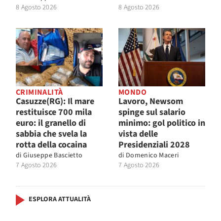
8 Agosto 2026
8 Agosto 2026
CRIMINALITÀ
MONDO
Casuzze(RG): Il mare
Lavoro, Newsom
restituisce 700 mila
spinge sul salario
euro: il granello di
minimo: gol politico in
sabbia che svela la
vista delle
rotta della cocaina
Presidenziali 2028
di
Giuseppe Bascietto
di
Domenico Maceri
7 Agosto 2026
7 Agosto 2026
ESPLORA ATTUALITÀ