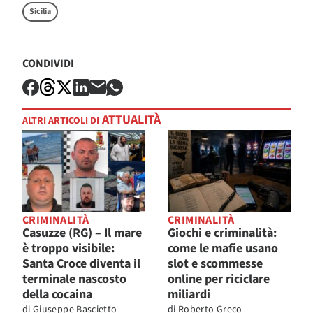
Sicilia
CONDIVIDI
ATTUALITÀ
ALTRI ARTICOLI DI
CRIMINALITÀ
CRIMINALITÀ
Casuzze (RG) – Il mare
Giochi e criminalità:
è troppo visibile:
come le mafie usano
Santa Croce diventa il
slot e scommesse
terminale nascosto
online per riciclare
della cocaina
miliardi
di
Giuseppe Bascietto
di
Roberto Greco