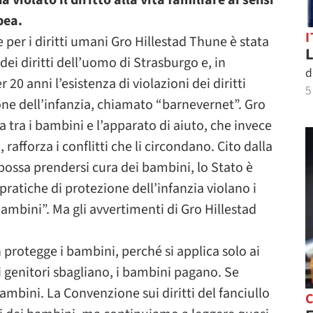
 violato il diritto alla vita familiare ai sensi
pea.
I
e per i diritti umani Gro Hillestad Thune è stata
L
ei diritti dell’uomo di Strasburgo e, in
d
 20 anni l’esistenza di violazioni dei diritti
5
ne dell’infanzia, chiamato “barnevernet”. Gro
 tra i bambini e l’apparato di aiuto, che invece
, rafforza i conflitti che li circondano. Cito dalla
 possa prendersi cura dei bambini, lo Stato è
ratiche di protezione dell’infanzia violano i
 bambini”. Ma gli avvertimenti di Gro Hillestad
protegge i bambini, perché si applica solo ai
 i genitori sbagliano, i bambini pagano. Se
ambini. La Convenzione sui diritti del fanciullo
C