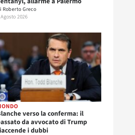
entanyl, allarme a Palermo
i
Roberto Greco
 Agosto 2026
MONDO
lanche verso la conferma: il
assato da avvocato di Trump
iaccende i dubbi