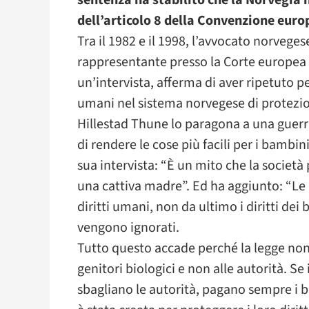
sentenza ha stabilito che la Norvegia ha
dell’articolo 8 della Convenzione euro
Tra il 1982 e il 1998, l’avvocato norveges
rappresentante presso la Corte europea d
un’intervista, afferma di aver ripetuto per
umani nel sistema norvegese di protezio
Hillestad Thune lo paragona a una guerra
di rendere le cose più facili per i bambini
sua intervista: “È un mito che la società
una cattiva madre”. Ed ha aggiunto: “Le p
diritti umani, non da ultimo i diritti dei
vengono ignorati.
Tutto questo accade perché la legge non 
genitori biologici e non alle autorità. Se
sbagliano le autorità, pagano sempre i b