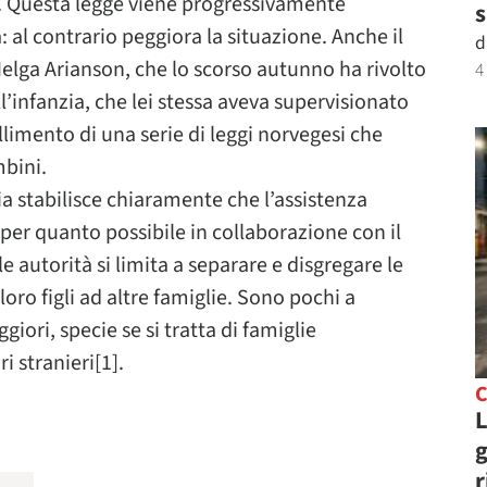
i. Questa legge viene progressivamente
s
 al contrario peggiora la situazione. Anche il
d
elga Arianson, che lo scorso autunno ha rivolto
4
 all’infanzia, che lei stessa aveva supervisionato
limento di una serie di leggi norvegesi che
bini.
zia stabilisce chiaramente che l’assistenza
e per quanto possibile in collaborazione con il
le autorità si limita a separare e disgregare le
loro figli ad altre famiglie. Sono pochi a
giori, specie se si tratta di famiglie
 stranieri[1].
C
L
g
r