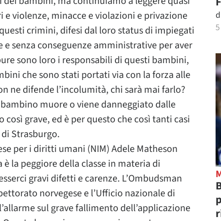
F
tti dei bambini, ma continuiamo a leggere quasi
d
i e violenze, minacce e violazioni e privazione
5
 questi crimini, difesi dal loro status di impiegati
ne e senza conseguenze amministrative per aver
pure sono loro i responsabili di questi bambini,
bini che sono stati portati via con la forza alle
non ne difende l’incolumità, chi sarà mai farlo?
 bambino muore o viene danneggiato dalle
così grave, ed è per questo che così tanti casi
e di Strasburgo.
ese per i diritti umani (NIM) Adele Matheson
è la peggiore della classe in materia di
 esserci gravi difetti e carenze. L’Ombudsman
B
pettorato norvegese e l’Ufficio nazionale di
p
l’allarme sul grave fallimento dell’applicazione
r