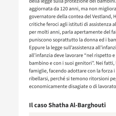
della legge sulla protezione dei bambin
aggiornata da 120 anni, ma non migliora:
governatore della contea del Vestland, H
critiche feroci agli istituti di assistenza
per molti anni, parla apertamente del fal
puniscono soprattutto la donna ed i bam
Eppure la legge sull’assistenza all’infan
all’infanzia deve lavorare “nel rispetto 
bambino e con i suoi genitori”. Nei fatti, 
famiglie, facendo adottare con la forza i 
ribellarsi, perché si temono ritorsioni peg
economicamente disagiate o di lavoratori
Il caso Shatha Al-Barghouti