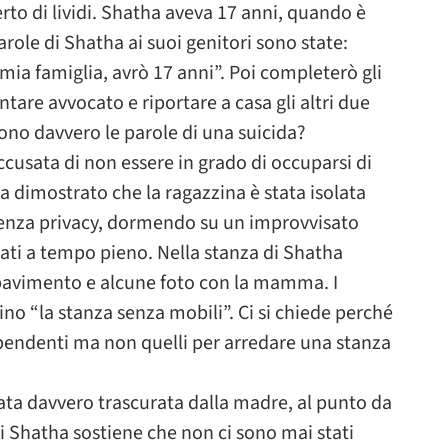
perto di lividi. Shatha aveva 17 anni, quando è
arole di Shatha ai suoi genitori sono state:
mia famiglia, avrò 17 anni”. Poi completerò gli
ntare avvocato e riportare a casa gli altri due
Sono davvero le parole di una suicida?
ccusata di non essere in grado di occuparsi di
 ha dimostrato che la ragazzina è stata isolata
 senza privacy, dormendo su un improvvisato
ati a tempo pieno. Nella stanza di Shatha
l pavimento e alcune foto con la mamma. I
o “la stanza senza mobili”. Ci si chiede perché
dipendenti ma non quelli per arredare una stanza
ta davvero trascurata dalla madre, al punto da
 Shatha sostiene che non ci sono mai stati