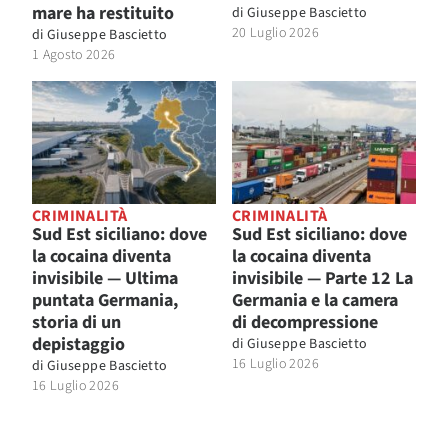
mare ha restituito
di
Giuseppe Bascietto
20 Luglio 2026
di
Giuseppe Bascietto
1 Agosto 2026
CRIMINALITÀ
CRIMINALITÀ
Sud Est siciliano: dove
Sud Est siciliano: dove
la cocaina diventa
la cocaina diventa
invisibile — Ultima
invisibile — Parte 12 La
puntata Germania,
Germania e la camera
storia di un
di decompressione
depistaggio
di
Giuseppe Bascietto
16 Luglio 2026
di
Giuseppe Bascietto
16 Luglio 2026