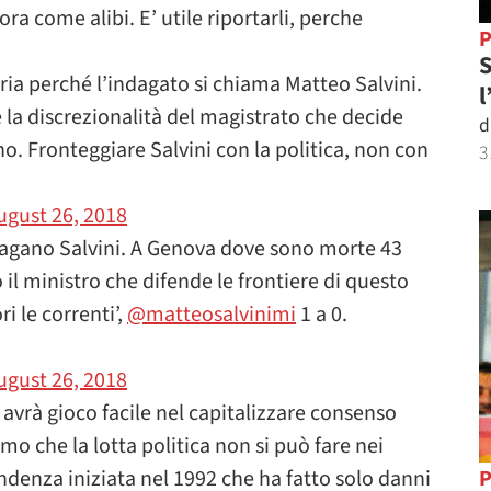
ra come alibi. E’ utile riportarli, perche
P
S
ia perché l’indagato si chiama Matteo Salvini.
l
e la discrezionalità del magistrato che decide
d
no. Fronteggiare Salvini con la politica, non con
3
ugust 26, 2018
indagano Salvini. A Genova dove sono morte 43
il ministro che difende le frontiere di questo
i le correnti’,
@matteosalvinimi
1 a 0.
ugust 26, 2018
 avrà gioco facile nel capitalizzare consenso
o che la lotta politica non si può fare nei
ndenza iniziata nel 1992 che ha fatto solo danni
P