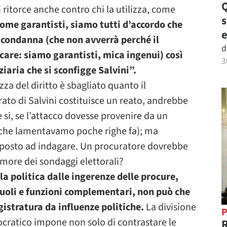
Q
si ritorce anche contro chi la utilizza, come
ome garantisti, siamo tutti d’accordo che
e
e condanna (che non avverrà perché il
d
icare: siamo garantisti, mica ingenui) così
3
ziaria che si sconfigge Salvini”.
za del diritto è sbagliato quanto il
rato di Salvini costituisce un reato, andrebbe
e si, se l’attacco dovesse provenire da un
 che lamentavamo poche righe fa); ma
reposto ad indagare. Un procuratore dovrebbe
timore dei sondaggi elettorali?
la politica dalle ingerenze delle procure,
ruoli e funzioni complementari, non può che
istratura da influenze politiche.
La divisione
P
ocratico impone non solo di contrastare le
R