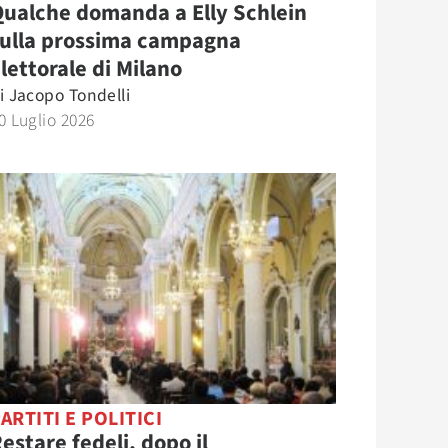
ualche domanda a Elly Schlein
sulla prossima campagna
lettorale di Milano
i
Jacopo Tondelli
0 Luglio 2026
ARTITI E POLITICI
estare fedeli, dopo il