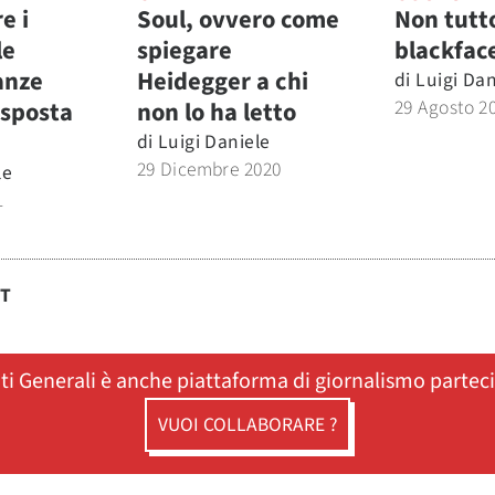
e i
Soul, ovvero come
Non tutt
le
spiegare
blackfac
anze
Heidegger a chi
di
Luigi Dan
29 Agosto 2
isposta
non lo ha letto
di
Luigi Daniele
29 Dicembre 2020
le
1
ST
ati Generali è anche piattaforma di giornalismo partec
VUOI COLLABORARE ?