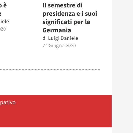
o è
Il semestre di
e
presidenza e i suoi
significati per la
iele
020
Germania
di
Luigi Daniele
27 Giugno 2020
ipativo