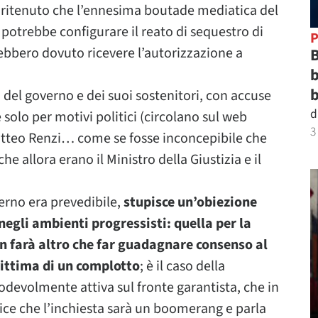
a ritenuto che l’ennesima boutade mediatica del
potrebbe configurare il reato di sequestro di
P
ebbero dovuto ricevere l’autorizzazione a
B
b
b
 del governo e dei suoi sostenitori, con accuse
d
 solo per motivi politici (circolano sul web
3
tteo Renzi… come se fosse inconcepibile che
 allora erano il Ministro della Giustizia e il
erno era prevedibile,
stupisce un’obiezione
negli ambienti progressisti: quella per la
on farà altro che far guadagnare consenso al
vittima di un complotto
; è il caso della
odevolmente attiva sul fronte garantista, che in
ice che l’inchiesta sarà un boomerang e parla