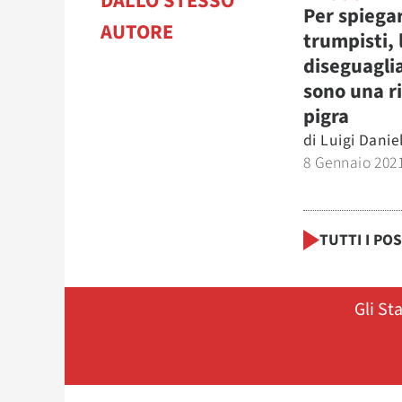
DALLO STESSO
Per spiegar
AUTORE
trumpisti, 
diseguagli
sono una r
pigra
di
Luigi Danie
8 Gennaio 202
TUTTI I PO
Gli St