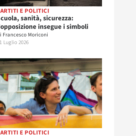
ARTITI E POLITICI
cuola, sanità, sicurezza:
’opposizione insegue i simboli
i
Francesco Moriconi
1 Luglio 2026
ARTITI E POLITICI