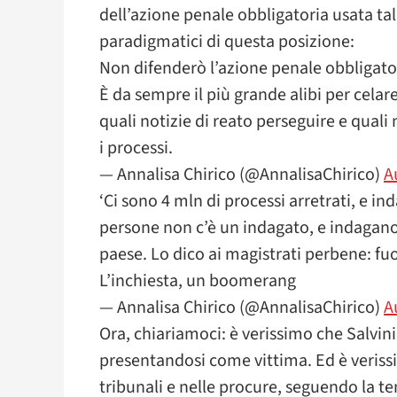
dell’azione penale obbligatoria usata talo
paradigmatici di questa posizione:
Non difenderò l’azione penale obbligator
È da sempre il più grande alibi per celar
quali notizie di reato perseguire e quali 
i processi.
— Annalisa Chirico (@AnnalisaChirico)
A
‘Ci sono 4 mln di processi arretrati, e 
persone non c’è un indagato, e indagano 
paese. Lo dico ai magistrati perbene: fuor
L’inchiesta, un boomerang
— Annalisa Chirico (@AnnalisaChirico)
A
Ora, chiariamoci: è verissimo che Salvini
presentandosi come vittima. Ed è verissim
tribunali e nelle procure, seguendo la te