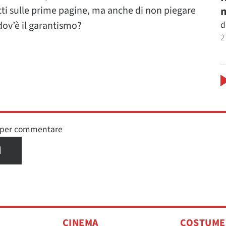
m
fatti sulle prime pagine, ma anche di non piegare
d
dov’è il garantismo?
2
n per commentare
I
CINEMA
COSTUME