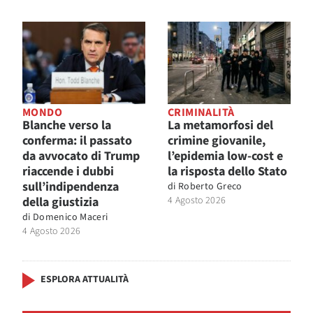
MONDO
CRIMINALITÀ
Blanche verso la
La metamorfosi del
conferma: il passato
crimine giovanile,
da avvocato di Trump
l’epidemia low-cost e
riaccende i dubbi
la risposta dello Stato
sull’indipendenza
di
Roberto Greco
della giustizia
4 Agosto 2026
di
Domenico Maceri
4 Agosto 2026
ESPLORA ATTUALITÀ