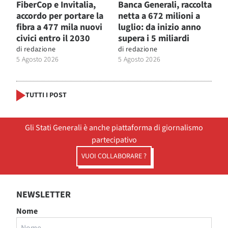
FiberCop e Invitalia,
Banca Generali, raccolta
accordo per portare la
netta a 672 milioni a
fibra a 477 mila nuovi
luglio: da inizio anno
civici entro il 2030
supera i 5 miliardi
di
redazione
di
redazione
5 Agosto 2026
5 Agosto 2026
TUTTI I POST
Gli Stati Generali è anche piattaforma di giornalismo
partecipativo
VUOI COLLABORARE ?
NEWSLETTER
Nome