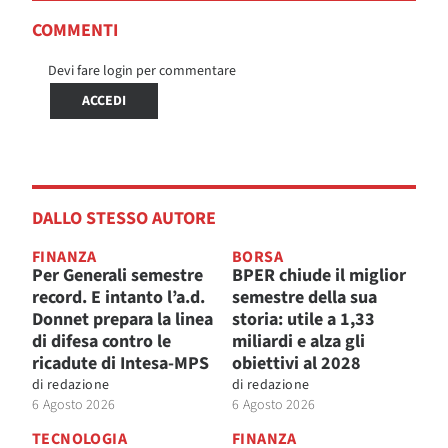
COMMENTI
Devi fare login per commentare
ACCEDI
DALLO STESSO AUTORE
FINANZA
BORSA
Per Generali semestre
BPER chiude il miglior
record. E intanto l’a.d.
semestre della sua
Donnet prepara la linea
storia: utile a 1,33
di difesa contro le
miliardi e alza gli
ricadute di Intesa-MPS
obiettivi al 2028
di
redazione
di
redazione
6 Agosto 2026
6 Agosto 2026
TECNOLOGIA
FINANZA