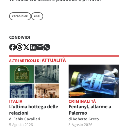
carabinieri
enel
CONDIVIDI
ATTUALITÀ
ALTRI ARTICOLI DI
ITALIA
CRIMINALITÀ
L’ultima bottega delle
Fentanyl, allarme a
relazioni
Palermo
di
Fabio Cavallari
di
Roberto Greco
5 Agosto 2026
5 Agosto 2026