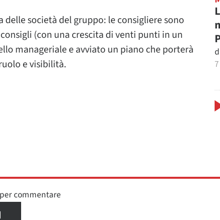
L
da delle società del gruppo: le consigliere sono
m
consigli (con una crescita di venti punti in un
P
ivello manageriale e avviato un piano che porterà
d
olo e visibilità.
7
n per commentare
I