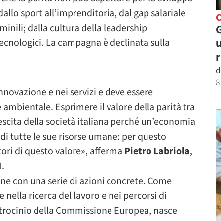
llo sport all’imprenditoria, dal gap salariale
C
inili; dalla cultura della leadership
G
u
tecnologici. La campagna è declinata sulla
r
d
8
nnovazione e nei servizi e deve essere
 ambientale. Esprimere il valore della parità tra
escita della società italiana perché un’economia
di tutte le sue risorse umane: per questo
tori di questo valore», afferma
Pietro Labriola
,
M.
ione con una serie di azioni concrete. Come
nella ricerca del lavoro e nei percorsi di
patrocinio della Commissione Europea, nasce