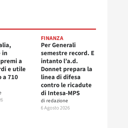
FINANZA
alia,
Per Generali
 in
semestre record. E
 premi a
intanto l’a.d.
di e utile
Donnet prepara la
o a 710
linea di difesa
contro le ricadute
di Intesa-MPS
e
26
di
redazione
6 Agosto 2026