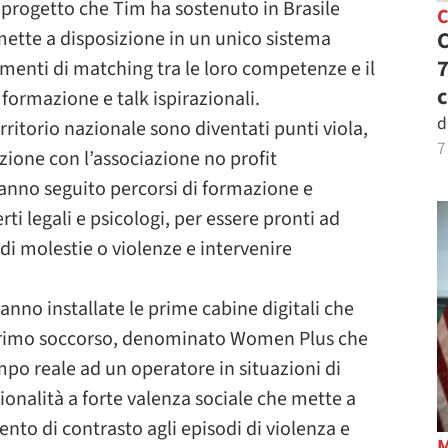
l progetto che Tim ha sostenuto in Brasile
C
mette a disposizione in un unico sistema
C
7
menti di matching tra le loro competenze e il
c
formazione e talk ispirazionali.
d
erritorio nazionale sono diventati punti viola,
7
azione con l’associazione no profit
hanno seguito percorsi di formazione e
rti legali e psicologi, per essere pronti ad
di molestie o violenze e intervenire
anno installate le prime cabine digitali che
primo soccorso, denominato Women Plus che
po reale ad un operatore in situazioni di
zionalità a forte valenza sociale che mette a
ento di contrasto agli episodi di violenza e