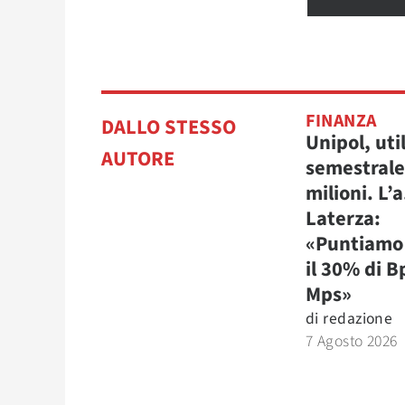
FINANZA
DALLO STESSO
Unipol, uti
AUTORE
semestrale
milioni. L’a
Laterza:
«Puntiamo 
il 30% di B
Mps»
di
redazione
7 Agosto 2026