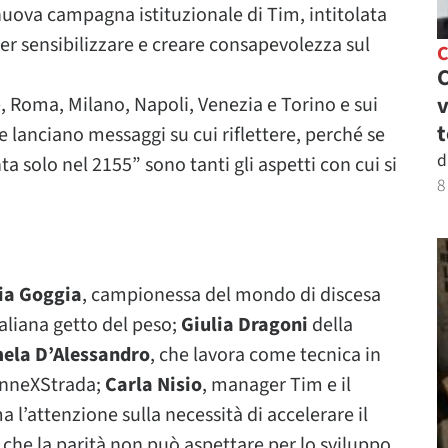
nuova campagna istituzionale di Tim, intitolata
er sensibilizzare e creare consapevolezza sul
C
C
v
ne, Roma, Milano, Napoli, Venezia e Torino e sui
t
 lanciano messaggi su cui riflettere, perché se
d
ta solo nel 2155” sono tanti gli aspetti con cui si
8
ia Goggia
, campionessa del mondo di discesa
aliana getto del peso;
Giulia Dragoni
della
ela D’Alessandro
, che lavora come tecnica in
DonneXStrada;
Carla Nisio
, manager Tim e il
 l’attenzione sulla necessità di accelerare il
he la parità non può aspettare per lo sviluppo