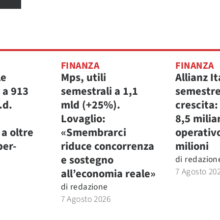
FINANZA
FINANZA
le
Mps, utili
Allianz It
 a 913
semestrali a 1,1
semestre
.d.
mld (+25%).
crescita:
Lovaglio:
8,5 miliar
a oltre
«Smembrarci
operativ
per-
riduce concorrenza
milioni
e sostegno
di
redazion
7 Agosto 20
all’economia reale»
di
redazione
7 Agosto 2026