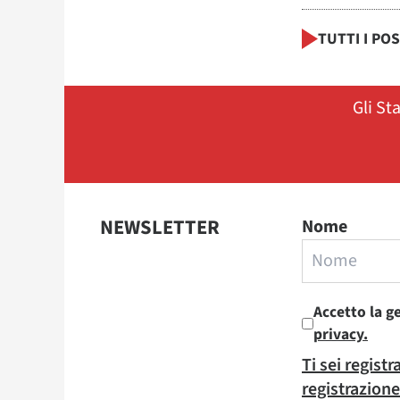
TUTTI I PO
Gli St
NEWSLETTER
Nome
Accetto la g
privacy.
Ti sei regist
registrazione