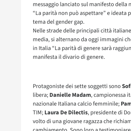
messaggio lanciato sul manifesto della 
“La parità non può aspettare” e ideata p
tema del gender gap.
Nelle strade delle principali città italia
media, si alternano da oggi immagini che
in Italia “La parità di genere sarà raggiun
manifesta il divario di genere.
Protagoniste dei sette soggetti sono
Sof
libera;
Danielle Madam
, campionessa it
nazionale Italiana calcio femminile;
Pam
TIM;
Laura De Dilectis
, presidente di 
volto di una giovane ragazza che richiama
cambiamento. Sono loro a testimoniare c