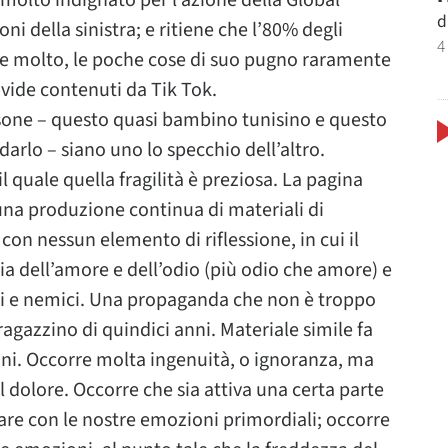
 molto indignato per l’azione della Global
d
ni della sinistra; e ritiene che l’80% degli
4
ive molto, le poche cose di suo pugno raramente
ivide contenuti da Tik Tok.
sone – questo quasi bambino tunisino e questo
rlo – siano uno lo specchio dell’altro.
l quale quella fragilità è preziosa. La pagina
una produzione continua di materiali di
on nessun elemento di riflessione, in cui il
ia dell’amore e dell’odio (più odio che amore) e
ici e nemici. Una propaganda che non è troppo
 ragazzino di quindici anni. Materiale simile fa
oni. Occorre molta ingenuità, o ignoranza, ma
il dolore. Occorre che sia attiva una certa parte
fare con le nostre emozioni primordiali; occorre