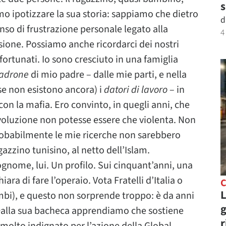
s
 ipotizzare la sua storia: sappiamo che dietro
d
enso di frustrazione personale legato alla
4
usione. Possiamo anche ricordarci dei nostri
fortunati. Io sono cresciuto in una famiglia
adrone
di mio padre – dalle mie parti, e nella
rse non esistono ancora) i
datori di lavoro
– in
con la mafia. Ero convinto, in quegli anni, che
rivoluzione non potesse essere che violenta. Non
 probabilmente le mie ricerche non sarebbero
gazzino tunisino, al netto dell’Islam.
nome, lui. Un profilo. Sui cinquant’anni, una
ara di fare l’operaio. Vota Fratelli d’Italia o
C
L
mbi), e questo non sorprende troppo: è da anni
g
. Dalla sua bacheca apprendiamo che sostiene
r