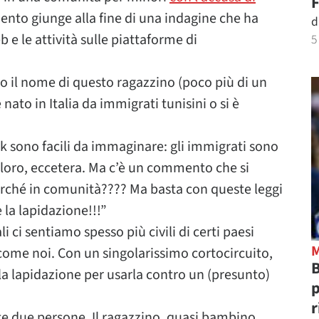
F
mento giunge alla fine di una indagine che ha
d
b e le attività sulle piattaforme di
5
 il nome di questo ragazzino (poco più di un
o in Italia da immigrati tunisini o si è
rk sono facili da immaginare: gli immigrati sono
 loro, eccetera. Ma c’è un commento che si
perché in comunità???? Ma basta con queste leggi
e la lapidazione!!!”
i ci sentiamo spesso più civili di certi paesi
 come noi. Con un singolarissimo cortocircuito,
B
 lapidazione per usarla contro un (presunto)
p
r
te due persone. Il ragazzino, quasi bambino,