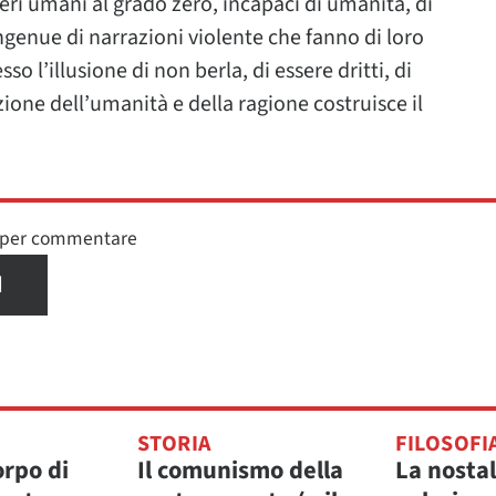
 esseri umani al grado zero, incapaci di umanità, di
 ingenue di narrazioni violente che fanno di loro
 l’illusione di non berla, di essere dritti, di
zione dell’umanità e della ragione costruisce il
n per commentare
I
STORIA
FILOSOFI
corpo di
Il comunismo della
La nostal