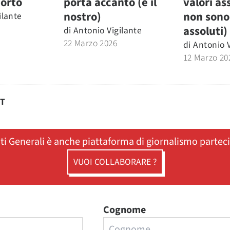
orto
porta accanto (e il
valori as
nostro)
non sono
ilante
assoluti)
di
Antonio Vigilante
22 Marzo 2026
di
Antonio V
12 Marzo 20
ST
ati Generali è anche piattaforma di giornalismo partec
VUOI COLLABORARE ?
Cognome