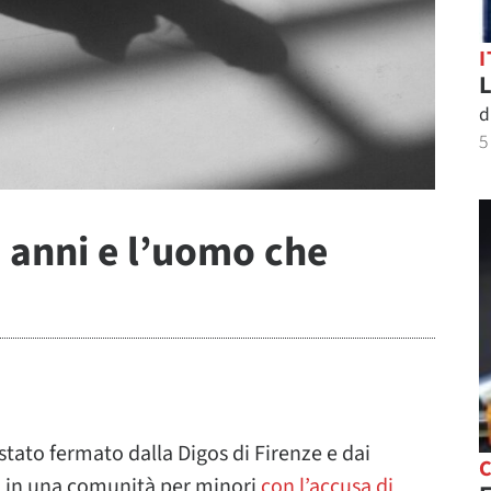
I
L
d
5
i anni e l’uomo che
stato fermato dalla Digos di Firenze e dai
C
o in una comunità per minori
con l’accusa di