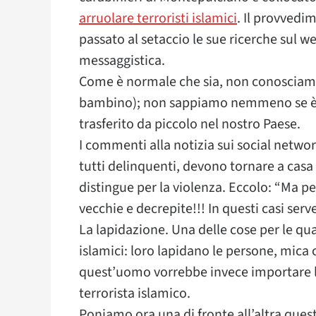
arruolare terroristi islamici
. Il provvedi
passato al setaccio le sue ricerche sul we
messaggistica.
Come è normale che sia, non conosciamo
bambino); non sappiamo nemmeno se è nat
trasferito da piccolo nel nostro Paese.
I commenti alla notizia sui social netwo
tutti delinquenti, devono tornare a casa
distingue per la violenza. Eccolo: “Ma 
vecchie e decrepite!!! In questi casi serv
La lapidazione. Una delle cose per le qual
islamici: loro lapidano le persone, mica
quest’uomo vorrebbe invece importare la
terrorista islamico.
Poniamo ora una di fronte all’altra ques