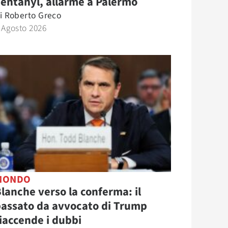
entanyl, allarme a Palermo
i
Roberto Greco
 Agosto 2026
MONDO
lanche verso la conferma: il
assato da avvocato di Trump
iaccende i dubbi