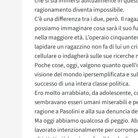
che si sia immersi abitualmente in quest
ragionamento diventa impossibile.
C’è una differenza tra i due, però. Il ra
possiamo immaginare cosa sarà il suo fu
nella maggiore età. L’operaio cinquante
lapidare un ragazzino non fa di lui un cr
cellulare o indagherà sulle sue ricerche n
Poche cose, oggi, valgono quanto quell’o
visione del mondo ipersemplificata e sul s
successo di una intera classe politica.
Ero molto arrabbiato, da adolescente, con 
sembravano esseri umani miserabili e pe
ragione a Pasolini e alla sua denuncia d
Ma oggi abbiamo qualcosa di peggio. Abb
lavorato intenzionalmente per corrompere