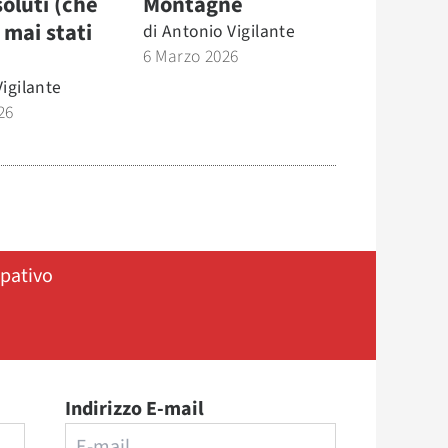
soluti (che
Montagne
 mai stati
di
Antonio Vigilante
6 Marzo 2026
igilante
26
ipativo
Indirizzo E-mail