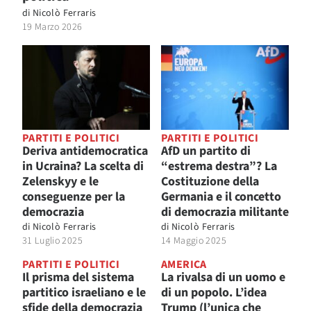
di
Nicolò Ferraris
19 Marzo 2026
PARTITI E POLITICI
PARTITI E POLITICI
Deriva antidemocratica
AfD un partito di
in Ucraina? La scelta di
“estrema destra”? La
Zelenskyy e le
Costituzione della
conseguenze per la
Germania e il concetto
democrazia
di democrazia militante
di
Nicolò Ferraris
di
Nicolò Ferraris
31 Luglio 2025
14 Maggio 2025
PARTITI E POLITICI
AMERICA
Il prisma del sistema
La rivalsa di un uomo e
partitico israeliano e le
di un popolo. L’idea
sfide della democrazia
Trump (l’unica che