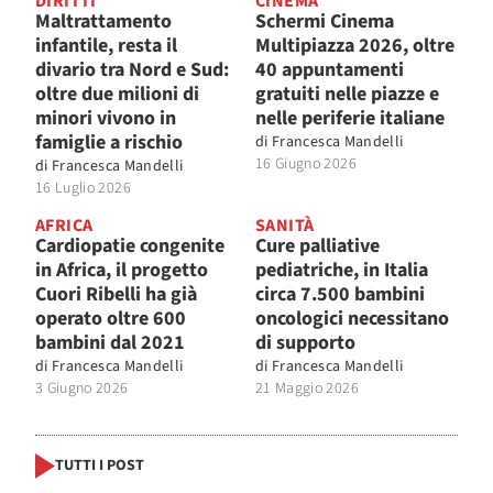
DIRITTI
CINEMA
Maltrattamento
Schermi Cinema
infantile, resta il
Multipiazza 2026, oltre
divario tra Nord e Sud:
40 appuntamenti
oltre due milioni di
gratuiti nelle piazze e
minori vivono in
nelle periferie italiane
famiglie a rischio
di
Francesca Mandelli
16 Giugno 2026
di
Francesca Mandelli
16 Luglio 2026
AFRICA
SANITÀ
Cardiopatie congenite
Cure palliative
in Africa, il progetto
pediatriche, in Italia
Cuori Ribelli ha già
circa 7.500 bambini
operato oltre 600
oncologici necessitano
bambini dal 2021
di supporto
di
Francesca Mandelli
di
Francesca Mandelli
3 Giugno 2026
21 Maggio 2026
TUTTI I POST