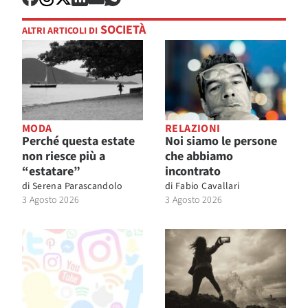
SOCIETÀ
ALTRI ARTICOLI DI
MODA
RELAZIONI
Perché questa estate
Noi siamo le persone
non riesce più a
che abbiamo
“estatare”
incontrato
di
Serena Parascandolo
di
Fabio Cavallari
3 Agosto 2026
3 Agosto 2026