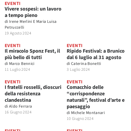
EVENTI
Vivere sospesi: un lavoro
a tempo pieno
di
Irene Merlini E Maria Luisa
Petruccelli
19 Agosto 2024
EVENTI
EVENTI
Il miracolo Sponz Fest, il
Ripido Festival: a Brunico
più bello di tutti
dal 6 luglio al 31 agosto
di
Marco Bennici
di
Caterina Bonetti
11 Luglio 2024
3 Luglio 2024
EVENTI
EVENTI
I fratelli rosselli, dioscuri
Comacchio delle
della resistenza
“corrispondenze
clandestina
naturali”, festival d’arte e
paesaggio
di
Aldo Ferrara
16 Giugno 2024
di
Michele Montanari
10 Giugno 2024