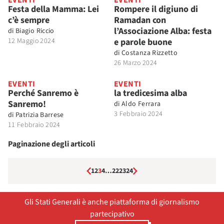
EVENTI
EVENTI
Festa della Mamma: Lei
Rompere il digiuno di
c’è sempre
Ramadan con
l’Associazione Alba: festa
di
Biagio Riccio
12 Maggio 2024
e parole buone
di
Costanza Rizzetto
26 Marzo 2024
EVENTI
EVENTI
Perché Sanremo è
la tredicesima alba
Sanremo!
di
Aldo Ferrara
3 Febbraio 2024
di
Patrizia Barrese
11 Febbraio 2024
Paginazione degli articoli
1
2
3
4
…
22
23
24
Gli Stati Generali è anche piattaforma di giornalismo
partecipativo