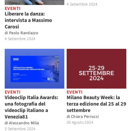
4 Settembre 2024
EVENTI
Liberare la danza:
intervista a Massimo
Carosi
di
Paolo Randazzo
4 Settembre 2024
EVENTI
EVENTI
Videoclip Italia Awards:
Milano Beauty Week: la
una fotografia del
terza edizione dal 25 al 29
videoclip italiano a
settembre
Venezia81
di
Chiara Perrucci
30 Agosto 2024
di
Alessandro Milia
3 Settembre 2024