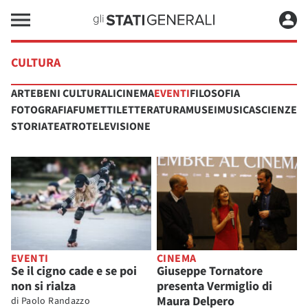
CULTURA
ARTE
BENI CULTURALI
CINEMA
EVENTI
FILOSOFIA
FOTOGRAFIA
FUMETTI
LETTERATURA
MUSEI
MUSICA
SCIENZE
STORIA
TEATRO
TELEVISIONE
EVENTI
CINEMA
Se il cigno cade e se poi
Giuseppe Tornatore
non si rialza
presenta Vermiglio di
Maura Delpero
di
Paolo Randazzo