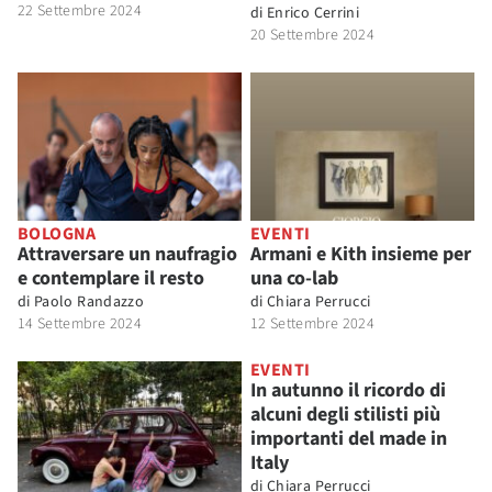
22 Settembre 2024
di
Enrico Cerrini
20 Settembre 2024
BOLOGNA
EVENTI
Attraversare un naufragio
Armani e Kith insieme per
e contemplare il resto
una co-lab
di
Paolo Randazzo
di
Chiara Perrucci
14 Settembre 2024
12 Settembre 2024
EVENTI
In autunno il ricordo di
alcuni degli stilisti più
importanti del made in
Italy
di
Chiara Perrucci