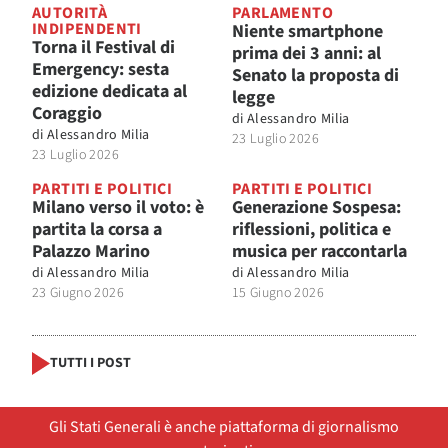
AUTORITÀ
PARLAMENTO
INDIPENDENTI
Niente smartphone
Torna il Festival di
prima dei 3 anni: al
Emergency: sesta
Senato la proposta di
edizione dedicata al
legge
Coraggio
di
Alessandro Milia
di
Alessandro Milia
23 Luglio 2026
23 Luglio 2026
PARTITI E POLITICI
PARTITI E POLITICI
Milano verso il voto: è
Generazione Sospesa:
partita la corsa a
riflessioni, politica e
Palazzo Marino
musica per raccontarla
di
Alessandro Milia
di
Alessandro Milia
23 Giugno 2026
15 Giugno 2026
TUTTI I POST
Gli Stati Generali è anche piattaforma di giornalismo