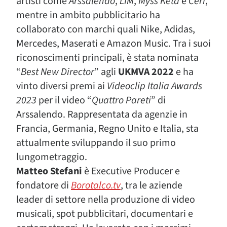
artisti come
Arssalendo
,
LIM
,
Myss Keta
e
Ceri
,
mentre in ambito pubblicitario ha
collaborato con marchi quali Nike, Adidas,
Mercedes, Maserati e Amazon Music. Tra i suoi
riconoscimenti principali, è stata nominata
“
Best New Director
” agli
UKMVA 2022
e ha
vinto diversi premi ai
Videoclip Italia Awards
2023
per il video “
Quattro Pareti
” di
Arssalendo. Rappresentata da agenzie in
Francia, Germania, Regno Unito e Italia, sta
attualmente sviluppando il suo primo
lungometraggio.
Matteo Stefani
è Executive Producer e
fondatore di
Borotalco.tv
, tra le aziende
leader di settore nella produzione di video
musicali, spot pubblicitari, documentari e