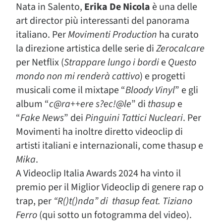
Nata in Salento,
Erika De Nicola
è una delle
art director più interessanti del panorama
italiano. Per
Movimenti Production
ha curato
la direzione artistica delle serie di
Zerocalcare
per Netflix (
Strappare lungo i bordi
e
Questo
mondo non mi renderà cattivo
) e progetti
musicali come il mixtape “
Bloody Vinyl
” e gli
album “
c@ra++ere s?ec!@le
” di
thasup
e
“
Fake News
” dei
Pinguini Tattici Nucleari
. Per
Movimenti ha inoltre diretto videoclip di
artisti italiani e internazionali, come thasup e
Mika
.
A Videoclip Italia Awards 2024 ha vinto il
premio per il Miglior Videoclip di genere rap o
trap, per
“R()t()nda” di thasup feat. Tiziano
Ferro
(qui sotto un fotogramma del video).