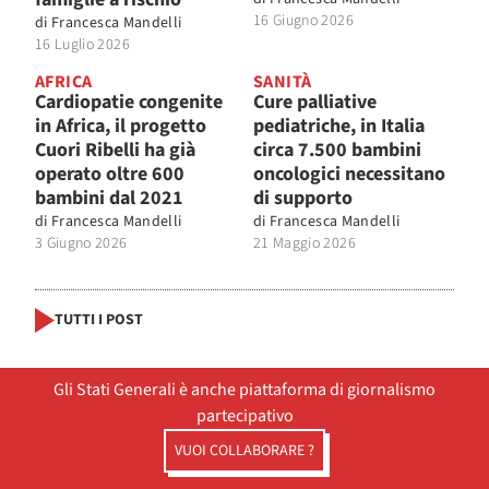
16 Giugno 2026
di
Francesca Mandelli
16 Luglio 2026
AFRICA
SANITÀ
Cardiopatie congenite
Cure palliative
in Africa, il progetto
pediatriche, in Italia
Cuori Ribelli ha già
circa 7.500 bambini
operato oltre 600
oncologici necessitano
bambini dal 2021
di supporto
di
Francesca Mandelli
di
Francesca Mandelli
3 Giugno 2026
21 Maggio 2026
TUTTI I POST
Gli Stati Generali è anche piattaforma di giornalismo
partecipativo
VUOI COLLABORARE ?