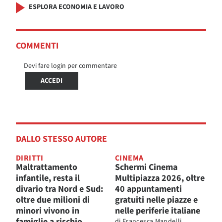
ESPLORA ECONOMIA E LAVORO
COMMENTI
Devi fare login per commentare
ACCEDI
DALLO STESSO AUTORE
DIRITTI
CINEMA
Maltrattamento
Schermi Cinema
infantile, resta il
Multipiazza 2026, oltre
divario tra Nord e Sud:
40 appuntamenti
oltre due milioni di
gratuiti nelle piazze e
minori vivono in
nelle periferie italiane
famiglie a rischio
di
Francesca Mandelli