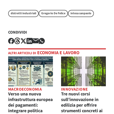
distretti industriali
Gregorio De Felice
intesa sanpaolo
CONDIVIDI
ECONOMIA E LAVORO
ALTRI ARTICOLI DI
MACROECONOMIA
INNOVAZIONE
Verso una nuova
Tre nuovi corsi
infrastruttura europea
sull’innovazione in
dei pagamenti:
edilizia per offrire
integrare politica
strumenti concreti ai