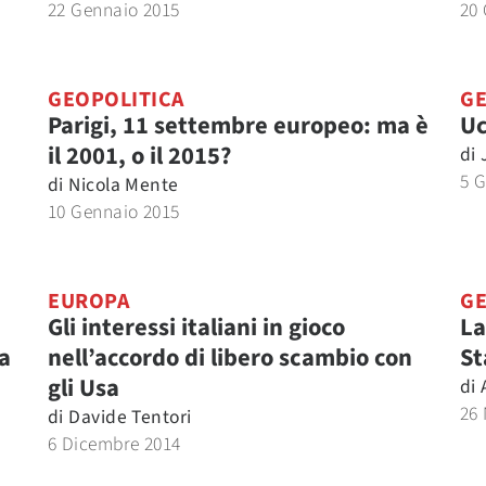
22 Gennaio 2015
20
GEOPOLITICA
GE
Parigi, 11 settembre europeo: ma è
Uc
il 2001, o il 2015?
di
5 
di
Nicola Mente
10 Gennaio 2015
EUROPA
GE
Gli interessi italiani in gioco
La
a
nell’accordo di libero scambio con
St
gli Usa
di
26
di
Davide Tentori
6 Dicembre 2014