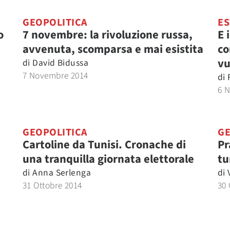
GEOPOLITICA
ES
o
7 novembre: la rivoluzione russa,
E 
avvenuta, scomparsa e mai esistita
co
vu
di
David Bidussa
7 Novembre 2014
di
6 
GEOPOLITICA
GE
Cartoline da Tunisi. Cronache di
Pr
una tranquilla giornata elettorale
tu
di
Anna Serlenga
di
31 Ottobre 2014
30 