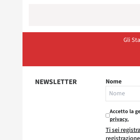
Gli St
NEWSLETTER
Nome
Accetto la g
privacy.
Ti sei regist
registrazione