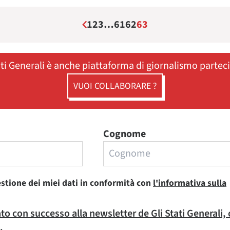
1
2
3
…
61
62
63
ati Generali è anche piattaforma di giornalismo partec
VUOI COLLABORARE ?
Cognome
estione dei miei dati in conformità con
l'informativa sulla
rato con successo alla newsletter de Gli Stati Generali,
.