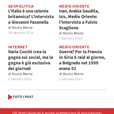
GEOPOLITICA
MEDIO ORIENTE
L’Italia è una colonia
Iran, Arabia Saudita,
britannica? L’intervista
Isis, Medio Oriente:
a Giovanni Fasanella
l’intervista a Fulvio
Scaglione
di
Nicola Mente
19 Gennaio 2016
di
Nicola Mente
7 Gennaio 2016
INTERNET
MEDIO ORIENTE
Ilaria Cucchi crea la
Guerra? Per la Francia
gogna sui social, ma la
in Siria 6 raid al giorno,
gogna è già esclusiva
a Belgrado nel 1999
dei giornali
erano 52
di
Nicola Mente
di
Nicola Mente
5 Gennaio 2016
2 Gennaio 2016
TUTTI I POST
Gli Stati Generali è anche piattaforma di giornalismo