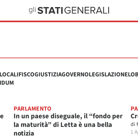
 LOCALI
FISCO
GIUSTIZIA
GOVERNO
LEGISLAZIONE
LO
NDUM
PARLAMENTO
P
 e
In un paese diseguale, il “fondo per
Cr
la maturità” di Letta è una bella
di
1 A
notizia