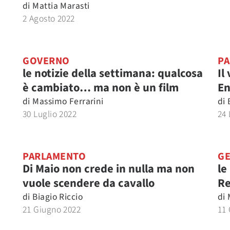
di
Mattia Marasti
2 Agosto 2022
GOVERNO
P
le notizie della settimana: qualcosa
Il
è cambiato… ma non è un film
En
di
Massimo Ferrarini
di
30 Luglio 2022
24 
PARLAMENTO
GE
Di Maio non crede in nulla ma non
le
vuole scendere da cavallo
Re
di
Biagio Riccio
di
21 Giugno 2022
11