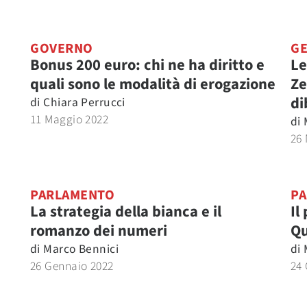
GOVERNO
GE
i
Bonus 200 euro: chi ne ha diritto e
Le
quali sono le modalità di erogazione
Ze
di
di
Chiara Perrucci
11 Maggio 2022
di
26
PARLAMENTO
P
La strategia della bianca e il
Il
romanzo dei numeri
Qu
di
Marco Bennici
di
26 Gennaio 2022
24