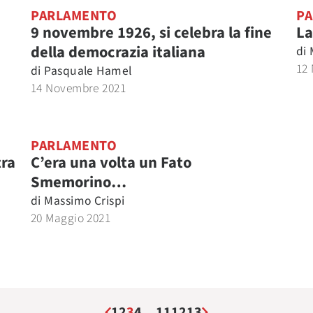
PARLAMENTO
P
9 novembre 1926, si celebra la fine
La
della democrazia italiana
di
12
di
Pasquale Hamel
14 Novembre 2021
PARLAMENTO
tra
C’era una volta un Fato
Smemorino…
di
Massimo Crispi
20 Maggio 2021
1
2
3
4
…
11
12
13