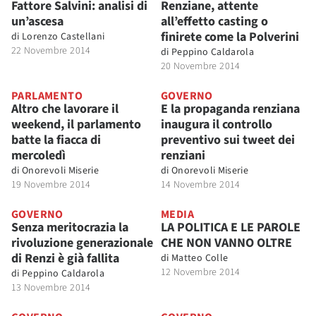
Fattore Salvini: analisi di
Renziane, attente
un’ascesa
all’effetto casting o
finirete come la Polverini
di
Lorenzo Castellani
22 Novembre 2014
di
Peppino Caldarola
20 Novembre 2014
PARLAMENTO
GOVERNO
Altro che lavorare il
E la propaganda renziana
weekend, il parlamento
inaugura il controllo
batte la fiacca di
preventivo sui tweet dei
mercoledì
renziani
di
Onorevoli Miserie
di
Onorevoli Miserie
19 Novembre 2014
14 Novembre 2014
GOVERNO
MEDIA
Senza meritocrazia la
LA POLITICA E LE PAROLE
rivoluzione generazionale
CHE NON VANNO OLTRE
di Renzi è già fallita
di
Matteo Colle
12 Novembre 2014
di
Peppino Caldarola
13 Novembre 2014