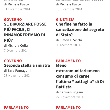
di
Michele Fusco
di
Michele Fusco
11 Dicembre 2014
10 Dicembre 2014
GOVERNO
GIUSTIZIA
SE DIVORZIARE FOSSE
Che fine ha fatto la
PIÙ FACILE, CI
cancellazione del segreto
INNAMOREREMMO DI
di Stato?
PIÙ?
di
Simona Zecchi
3 Dicembre 2014
di
Michela Cella
7 Dicembre 2014
GOVERNO
PARLAMENTO
Seconda stella a sinistra
Meno
extracomunitari=meno
di
Sara Fumagalli
27 Novembre 2014
consumo di carne:
l’ultima “battaglia” di Di
Battista
di
Carmen Vogani
22 Novembre 2014
PARLAMENTO
PARLAMENTO