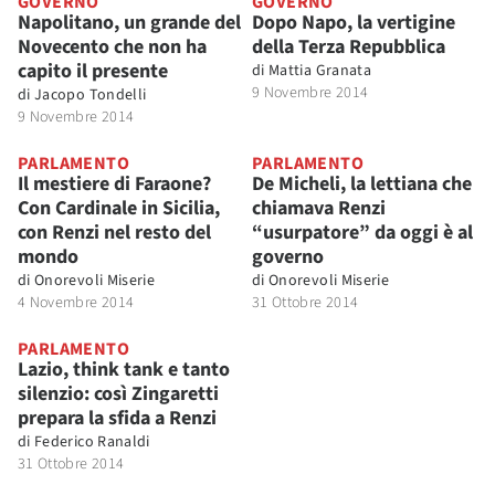
GOVERNO
GOVERNO
Napolitano, un grande del
Dopo Napo, la vertigine
Novecento che non ha
della Terza Repubblica
capito il presente
di
Mattia Granata
9 Novembre 2014
di
Jacopo Tondelli
9 Novembre 2014
PARLAMENTO
PARLAMENTO
Il mestiere di Faraone?
De Micheli, la lettiana che
Con Cardinale in Sicilia,
chiamava Renzi
con Renzi nel resto del
“usurpatore” da oggi è al
mondo
governo
di
Onorevoli Miserie
di
Onorevoli Miserie
4 Novembre 2014
31 Ottobre 2014
PARLAMENTO
Lazio, think tank e tanto
silenzio: così Zingaretti
prepara la sfida a Renzi
di
Federico Ranaldi
31 Ottobre 2014