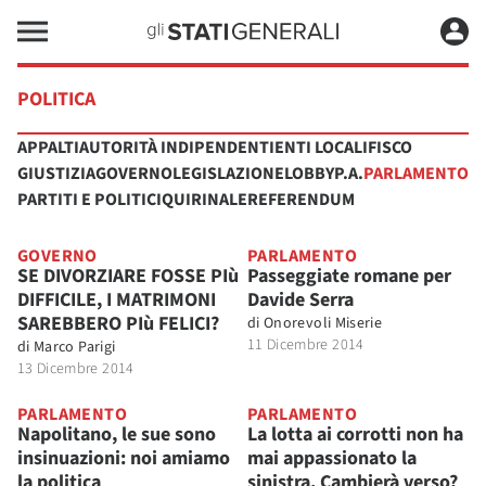
POLITICA
APPALTI
AUTORITÀ INDIPENDENTI
ENTI LOCALI
FISCO
GIUSTIZIA
GOVERNO
LEGISLAZIONE
LOBBY
P.A.
PARLAMENTO
PARTITI E POLITICI
QUIRINALE
REFERENDUM
GOVERNO
PARLAMENTO
SE DIVORZIARE FOSSE PIù
Passeggiate romane per
DIFFICILE, I MATRIMONI
Davide Serra
SAREBBERO PIù FELICI?
di
Onorevoli Miserie
11 Dicembre 2014
di
Marco Parigi
13 Dicembre 2014
PARLAMENTO
PARLAMENTO
Napolitano, le sue sono
La lotta ai corrotti non ha
insinuazioni: noi amiamo
mai appassionato la
la politica
sinistra. Cambierà verso?