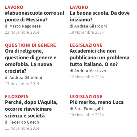
LAVORO
LAVORO
#labuonascuola corre sul
La buona scuola. Da dove
ponte di Messina?
iniziamo?
di
Marco Ragonese
di
Andrea Gilardoni
23 Novembre 2014
19 Novembre 2014
QUESTIONI DI GENERE
LEGISLAZIONE
Ora di religione,
Accademici che non
questione di genere e
pubblicano: un problema
omofobia. La nuova
tutto italiano. O no?
crociata?
di
Andrea Mariuzzo
12 Novembre 2014
di
Andrea Gilardoni
13 Novembre 2014
FILOSOFIA
LEGISLAZIONE
Perché, dopo L’Aquila,
Più merito, meno Luca
occorre riavvicinare
di
Sara Fumagalli
scienza e società
10 Novembre 2014
di
Federico Gnech
11 Novembre 2014