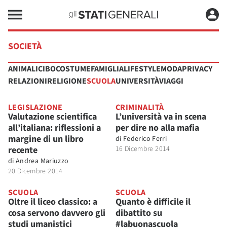
SOCIETÀ
ANIMALI
CIBO
COSTUME
FAMIGLIA
LIFESTYLE
MODA
PRIVACY
RELAZIONI
RELIGIONE
SCUOLA
UNIVERSITÀ
VIAGGI
LEGISLAZIONE
CRIMINALITÀ
Valutazione scientifica
L’università va in scena
all’italiana: riflessioni a
per dire no alla mafia
margine di un libro
di
Federico Ferri
recente
16 Dicembre 2014
di
Andrea Mariuzzo
20 Dicembre 2014
SCUOLA
SCUOLA
Oltre il liceo classico: a
Quanto è difficile il
cosa servono davvero gli
dibattito su
studi umanistici
#labuonascuola