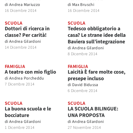
di
Andrea Mariuzzo
di
Max Bruschi
16 Dicembre 2014
16 Dicembre 2014
SCUOLA
SCUOLA
Dottori di ricerca in
Tedesco obbligatorio a
classe? Per carità!
casa? Le strane idee della
Baviera sull’integrazione
di
Andrea Gilardoni
14 Dicembre 2014
di
Andrea Gilardoni
8 Dicembre 2014
FAMIGLIA
FAMIGLIA
A teatro con mio figlio
Laicità È fare molte cose,
presepe incluso
di
Andrea Porcheddu
7 Dicembre 2014
di
David Bidussa
6 Dicembre 2014
SCUOLA
SCUOLA
La buona scuola e le
LA SCUOLA BILINGUE:
bocciature
UNA PROPOSTA
di
Andrea Gilardoni
di
Andrea Gilardoni
1 Dicembre 2014
27 Novembre 2014