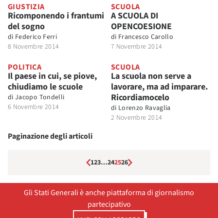
GIUSTIZIA
SCUOLA
Ricomponendo i frantumi
A SCUOLA DI
del sogno
OPENCOESIONE
di
Federico Ferri
di
Francesco Carollo
8 Novembre 2014
7 Novembre 2014
POLITICA
SCUOLA
Il paese in cui, se piove,
La scuola non serve a
chiudiamo le scuole
lavorare, ma ad imparare.
Ricordiamocelo
di
Jacopo Tondelli
6 Novembre 2014
di
Lorenzo Ravaglia
2 Novembre 2014
Paginazione degli articoli
1
2
3
…
24
25
26
Gli Stati Generali è anche piattaforma di giornalismo
partecipativo