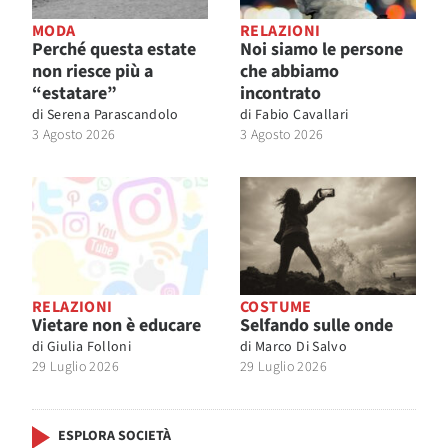
MODA
RELAZIONI
Perché questa estate
Noi siamo le persone
non riesce più a
che abbiamo
“estatare”
incontrato
di
Serena Parascandolo
di
Fabio Cavallari
3 Agosto 2026
3 Agosto 2026
RELAZIONI
COSTUME
Vietare non è educare
Selfando sulle onde
di
Giulia Folloni
di
Marco Di Salvo
29 Luglio 2026
29 Luglio 2026
ESPLORA SOCIETÀ