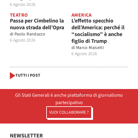
6 Agosto 2026
TEATRO
AMERICA
Passa per Cimbelino la
L’effetto specchio
nuova strada dell’Opra
dell’America: perché il
“socialismo” è anche
di
Paolo Randazzo
6 Agosto 2026
figlio di Trump
di
Marco Maisetti
6 Agosto 2026
TUTTI I POST
Gli Stati Generali è anche piattaforma di giornalismo
partecipativo
VUOI COLLABORARE ?
NEWSLETTER