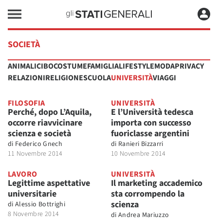
SOCIETÀ
ANIMALI
CIBO
COSTUME
FAMIGLIA
LIFESTYLE
MODA
PRIVACY
RELAZIONI
RELIGIONE
SCUOLA
UNIVERSITÀ
VIAGGI
FILOSOFIA
UNIVERSITÀ
Perché, dopo L’Aquila,
E l’Università tedesca
occorre riavvicinare
importa con successo
scienza e società
fuoriclasse argentini
di
Federico Gnech
di
Ranieri Bizzarri
11 Novembre 2014
10 Novembre 2014
LAVORO
UNIVERSITÀ
Legittime aspettative
Il marketing accademico
universitarie
sta corrompendo la
scienza
di
Alessio Bottrighi
8 Novembre 2014
di
Andrea Mariuzzo