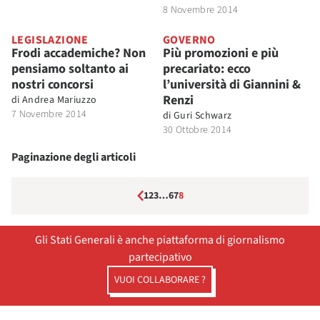
8 Novembre 2014
LEGISLAZIONE
GOVERNO
Frodi accademiche? Non
Più promozioni e più
pensiamo soltanto ai
precariato: ecco
nostri concorsi
l’università di Giannini &
Renzi
di
Andrea Mariuzzo
7 Novembre 2014
di
Guri Schwarz
30 Ottobre 2014
Paginazione degli articoli
1
2
3
…
6
7
8
Gli Stati Generali è anche piattaforma di giornalismo
partecipativo
VUOI COLLABORARE ?