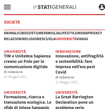
SOCIETÀ
ANIMALI
CIBO
COSTUME
FAMIGLIA
LIFESTYLE
MODA
PRIVACY
RELAZIONI
RELIGIONE
SCUOLA
UNIVERSITÀ
VIAGGI
UNIVERSITÀ
INNOVAZIONE
TIM e Unitelma Sapienza
Innovazione, antifragilità
creano un Polo per la
e sostenibilità: fare
comunicazione digitale
Impresa nell’era post
Covid
di
redazione
26 Maggio 2021
di
redazione
12 Maggio 2021
UNIVERSITÀ
UNIVERSITÀ
Formazione, ricerca e
La Great Barrington
transazione ecologica. Le
Declaration pone un
sfide di Intesa Sanpaolo
problema serio