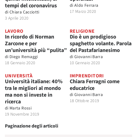
tempi del coronavirus
di
Aldo Ferrara
17 Marzo 2020
di
Chiara Cacciotti
3 Aprile 2020
LAVORO
RELIGIONE
In ricordo di Norman
Dio è un prodigioso
Zarcone e per
spaghetto volante. Parola
un’università più “pulita”
del Pastafarianesimo
di
Diego Remaggi
di
Giovanni Barra
18 Gennaio 2020
10 Gennaio 2020
UNIVERSITÀ
IMPRENDITORI
Università italiane: 40%
Chiara Ferragni come
tra le migliori al mondo
educatrice
ma non si investe in
di
Giovanni Barra
ricerca
18 Ottobre 2019
di
Marta Rossi
19 Novembre 2019
Paginazione degli articoli