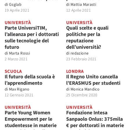
di
Gsglab
di
Mattia Marasti
19 Aprile 2021
12 Aprile 2021
UNIVERSITÀ
UNIVERSITÀ
Parte UniversiTIM,
Quali scelte e quali
l’alleanza per i dottorati
politiche per la
sulle tecnologie del
reputazione
futuro
dell’università?
di
Marta Rossi
di
redazione
2 Marzo 2021
23 Febbraio 2021
SCUOLA
LONDRA
Il futuro della scuola è
Il Regno Unito cancella
l’apprendimento
l’ERASMUS per studenti
di
Max Rigano
di
Monica Mandico
12 Gennaio 2021
25 Dicembre 2020
UNIVERSITÀ
UNIVERSITÀ
Parte Young Women
Fondazione Intesa
Empowerment per le
Sanpaolo Onlus: 375mila
studentesse in materie
€ per dottorati in materie