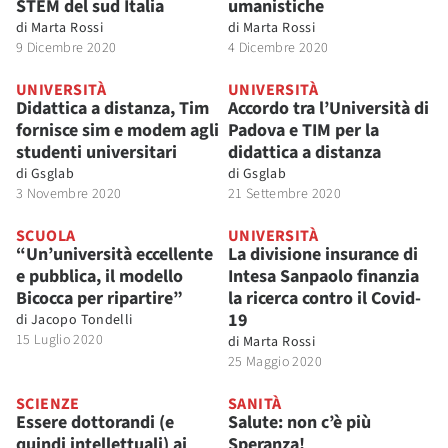
STEM del sud Italia
umanistiche
di
Marta Rossi
di
Marta Rossi
9 Dicembre 2020
4 Dicembre 2020
UNIVERSITÀ
UNIVERSITÀ
Didattica a distanza, Tim
Accordo tra l’Università di
fornisce sim e modem agli
Padova e TIM per la
studenti universitari
didattica a distanza
di
Gsglab
di
Gsglab
3 Novembre 2020
21 Settembre 2020
SCUOLA
UNIVERSITÀ
“Un’università eccellente
La divisione insurance di
e pubblica, il modello
Intesa Sanpaolo finanzia
Bicocca per ripartire”
la ricerca contro il Covid-
19
di
Jacopo Tondelli
15 Luglio 2020
di
Marta Rossi
25 Maggio 2020
SCIENZE
SANITÀ
Essere dottorandi (e
Salute: non c’è più
quindi intellettuali) ai
Speranza!