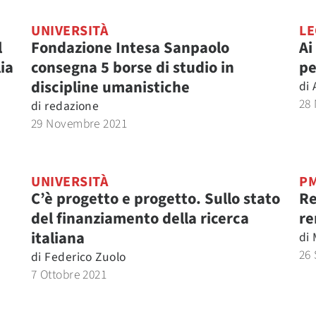
UNIVERSITÀ
LE
l
Fondazione Intesa Sanpaolo
Ai
lia
consegna 5 borse di studio in
pe
discipline umanistiche
di
28
di
redazione
29 Novembre 2021
UNIVERSITÀ
PM
C’è progetto e progetto. Sullo stato
Re
del finanziamento della ricerca
re
italiana
di
26 
di
Federico Zuolo
7 Ottobre 2021