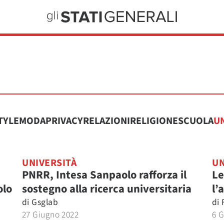
TYLE
MODA
PRIVACY
RELAZIONI
RELIGIONE
SCUOLA
UN
UNIVERSITÀ
UN
PNRR, Intesa Sanpaolo rafforza il
Le
olo
sostegno alla ricerca universitaria
l’
di
Gsglab
di
27 Giugno 2022
6 