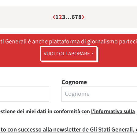
1
2
3
…
6
7
8
ati Generali è anche piattaforma di giornalismo partec
VUOI COLLABORARE ?
Cognome
estione dei miei dati in conformità con
l'informativa sulla
rato con successo alla newsletter de Gli Stati Generali,