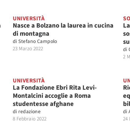
UNIVERSITÀ
SO
a
Nasce a Bolzano la laurea in cucina
La
di montagna
so
su
di
Stefano Campolo
23 Marzo 2022
di
2 
UNIVERSITÀ
UN
La Fondazione Ebri Rita Levi-
Ri
Montalcini accoglie a Roma
eq
studentesse afghane
bi
di
redazione
di
8 Febbraio 2022
24