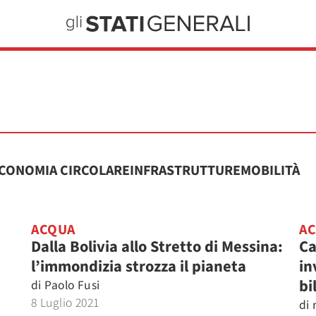
CONOMIA CIRCOLARE
INFRASTRUTTURE
MOBILITÀ
ACQUA
A
Dalla Bolivia allo Stretto di Messina:
Ca
l’immondizia strozza il pianeta
in
bi
di
Paolo Fusi
8 Luglio 2021
di