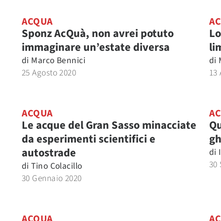
ACQUA
A
a
Sponz AcQuà, non avrei potuto
Lo
immaginare un’estate diversa
li
di
Marco Bennici
di
25 Agosto 2020
13 
ACQUA
A
Le acque del Gran Sasso minacciate
Qu
da esperimenti scientifici e
gh
autostrade
di
30 
di
Tino Colacillo
30 Gennaio 2020
ACQUA
A