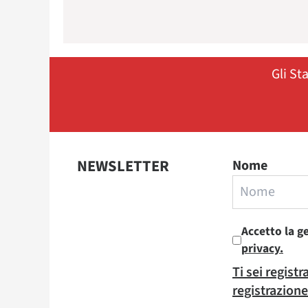
Gli St
NEWSLETTER
Nome
Accetto la g
privacy.
Ti sei regist
registrazione