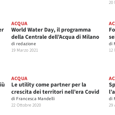
20
ACQUA
A
er
World Water Day, il programma
Fo
della Centrale dell’Acqua di Milano
se
di
redazione
di
19 Marzo 2021
12
ACQUA
A
iù
Le utility come partner per la
Sp
crescita dei territori nell’era Covid
l’
di
Francesca Mandelli
di
22 Ottobre 2020
29 