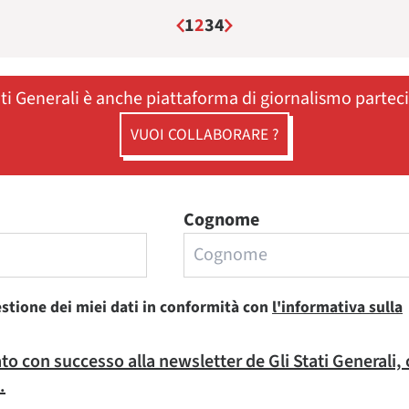
1
2
3
4
ati Generali è anche piattaforma di giornalismo partec
VUOI COLLABORARE ?
Cognome
estione dei miei dati in conformità con
l'informativa sulla
rato con successo alla newsletter de Gli Stati Generali,
.