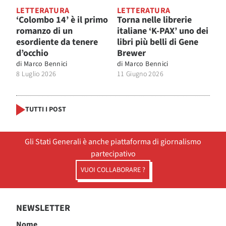
LETTERATURA
LETTERATURA
‘Colombo 14’ è il primo
Torna nelle librerie
romanzo di un
italiane ‘K-PAX’ uno dei
esordiente da tenere
libri più belli di Gene
d’occhio
Brewer
di
Marco Bennici
di
Marco Bennici
8 Luglio 2026
11 Giugno 2026
TUTTI I POST
Gli Stati Generali è anche piattaforma di giornalismo
partecipativo
VUOI COLLABORARE ?
NEWSLETTER
Nome