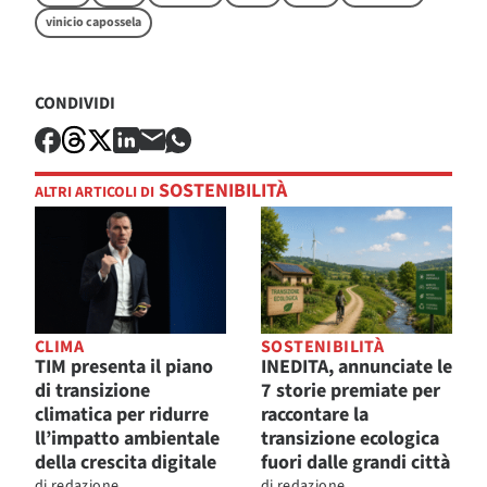
vinicio capossela
CONDIVIDI
SOSTENIBILITÀ
ALTRI ARTICOLI DI
CLIMA
SOSTENIBILITÀ
TIM presenta il piano
INEDITA, annunciate le
di transizione
7 storie premiate per
climatica per ridurre
raccontare la
ll’impatto ambientale
transizione ecologica
della crescita digitale
fuori dalle grandi città
di
redazione
di
redazione