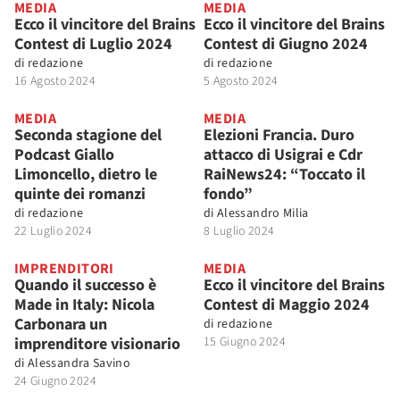
MEDIA
MEDIA
Ecco il vincitore del Brains
Ecco il vincitore del Brains
Contest di Luglio 2024
Contest di Giugno 2024
di
redazione
di
redazione
16 Agosto 2024
5 Agosto 2024
MEDIA
MEDIA
Seconda stagione del
Elezioni Francia. Duro
Podcast Giallo
attacco di Usigrai e Cdr
Limoncello, dietro le
RaiNews24: “Toccato il
quinte dei romanzi
fondo”
di
redazione
di
Alessandro Milia
22 Luglio 2024
8 Luglio 2024
IMPRENDITORI
MEDIA
Quando il successo è
Ecco il vincitore del Brains
Made in Italy: Nicola
Contest di Maggio 2024
Carbonara un
di
redazione
imprenditore visionario
15 Giugno 2024
di
Alessandra Savino
24 Giugno 2024