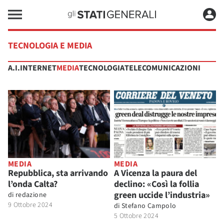
TECNOLOGIA E MEDIA
A.I.
INTERNET
MEDIA
TECNOLOGIA
TELECOMUNICAZIONI
MEDIA
MEDIA
Repubblica, sta arrivando
A Vicenza la paura del
l’onda Calta?
declino: «Così la follia
green uccide l’industria»
di
redazione
9 Ottobre 2024
di
Stefano Campolo
5 Ottobre 2024