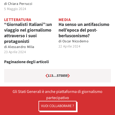
di
Chiara Perrucci
5 Maggio 2024
LETTERATURA
MEDIA
“Giornalisti Italiani”:un
Ha senso un antifascismo
viaggio nel giornalismo
nell’epoca del post-
attraverso i suoi
berlusconismo?
protagonisti
di
Oscar Nicodemo
22 Aprile 2024
di
Alessandro Milia
23 Aprile 2024
Paginazione degli articoli
1
2
3
…
57
58
59
Gli Stati Generali è anche piattaforma di giornalismo
partecipativo
VUOI COLLABORARE ?