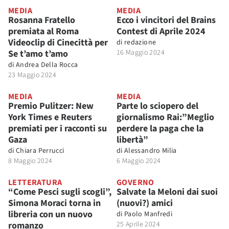
MEDIA
MEDIA
Rosanna Fratello
Ecco i vincitori del Brains
premiata al Roma
Contest di Aprile 2024
Videoclip di Cinecittà per
di
redazione
Se t’amo t’amo
16 Maggio 2024
di
Andrea Della Rocca
23 Maggio 2024
MEDIA
MEDIA
Premio Pulitzer: New
Parte lo sciopero del
York Times e Reuters
giornalismo Rai:”Meglio
premiati per i racconti su
perdere la paga che la
Gaza
libertà”
di
Chiara Perrucci
di
Alessandro Milia
8 Maggio 2024
6 Maggio 2024
LETTERATURA
GOVERNO
“Come Pesci sugli scogli”,
Salvate la Meloni dai suoi
Simona Moraci torna in
(nuovi?) amici
libreria con un nuovo
di
Paolo Manfredi
romanzo
25 Aprile 2024