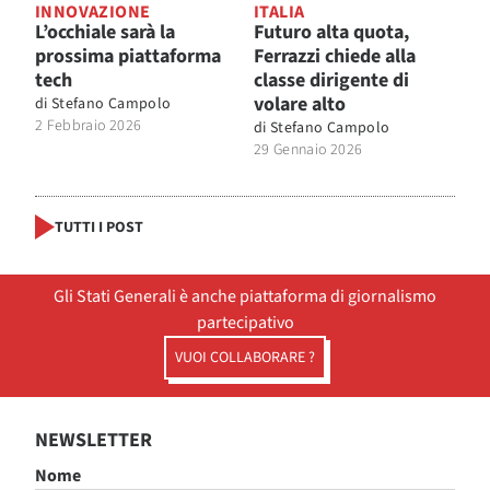
INNOVAZIONE
ITALIA
L’occhiale sarà la
Futuro alta quota,
prossima piattaforma
Ferrazzi chiede alla
tech
classe dirigente di
volare alto
di
Stefano Campolo
2 Febbraio 2026
di
Stefano Campolo
29 Gennaio 2026
TUTTI I POST
Gli Stati Generali è anche piattaforma di giornalismo
partecipativo
VUOI COLLABORARE ?
NEWSLETTER
Nome