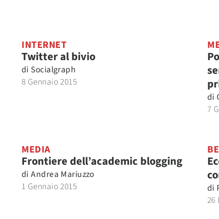
INTERNET
ME
Twitter al bivio
Po
se
di
Socialgraph
8 Gennaio 2015
pr
di
7 
MEDIA
BE
Frontiere dell’academic blogging
Ec
co
di
Andrea Mariuzzo
1 Gennaio 2015
di
26