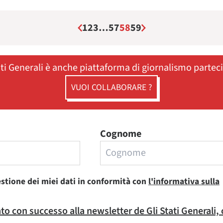
1
2
3
…
57
58
59
ati Generali è anche piattaforma di giornalismo partec
VUOI COLLABORARE ?
Cognome
estione dei miei dati in conformità con
l'informativa sulla
rato con successo alla newsletter de Gli Stati Generali,