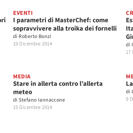
EVENTI
CR
ori
I parametri di MasterChef: come
Es
sopravvivere alla troika dei fornelli
It
Gi
di
Roberto Bonzi
19 Dicembre 2014
di
17
MEDIA
ME
Stare in allerta contro l’allerta
La
meteo
di
9 
di
Stefano Iannaccone
15 Dicembre 2014