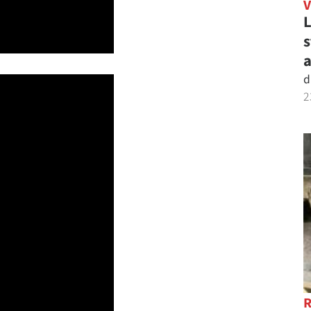
L
s
a
d
2