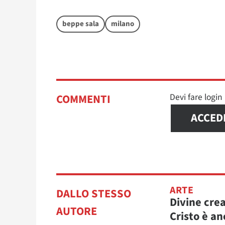
beppe sala
milano
Devi fare logi
COMMENTI
ACCED
ARTE
DALLO STESSO
Divine cre
AUTORE
Cristo è an