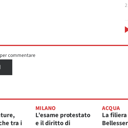
2
n per commentare
I
MILANO
ACQUA
ature,
L’esame protestato
La filiera
che tra i
e il diritto di
Bellesse