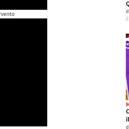
d
ervento
2
C
i
d