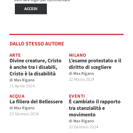
ACCEDI
DALLO STESSO AUTORE
ARTE
MILANO
Divine creature, Cristo
L’esame protestato e il
è anche tra i disabili,
diritto di scegliere
Cristo è la disabilità
di
Max Rigano
22 Marzo 2024
di
Max Rigano
11 Aprile 2024
ACQUA
EVENTI
La filiera del Bellessere
È cambiato il rapporto
tra stanzialità e
di
Max Rigano
23 Gennaio 2024
movimento
di
Max Rigano
22 Gennaio 2024