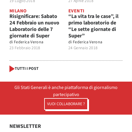
19 Luglio 2018
27 Aprile 2018
MILANO
EVENTI
Risignificare: Sabato
“La vita tra le case”, il
24 Febbraio un nuovo
primo laboratorio de
Laboratorio delle 7
“Le sette giornate di
giornate di Super
Super”
di
Federica Verona
di
Federica Verona
23 Febbraio 2018
24 Gennaio 2018
TUTTI I POST
Gli Stati Generali è anche piattaforma di giornalismo
partecipativo
VUOI COLLABORARE ?
NEWSLETTER