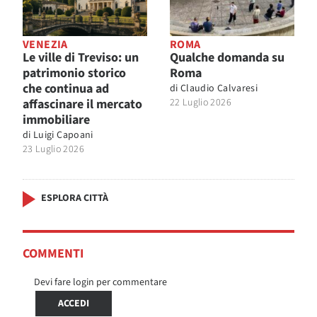
VENEZIA
ROMA
Le ville di Treviso: un
Qualche domanda su
patrimonio storico
Roma
che continua ad
di
Claudio Calvaresi
affascinare il mercato
22 Luglio 2026
immobiliare
di
Luigi Capoani
23 Luglio 2026
ESPLORA CITTÀ
COMMENTI
Devi fare login per commentare
ACCEDI