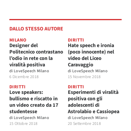
DALLO STESSO AUTORE
MILANO
DIRITTI
Designer del
Hate speech e ironia
Politecnico contrastano
(poco innocente) nel
l’odio in rete con la
video del Liceo
viralità positiva
Caravaggio
di
LoveSpeech Milano
di
LoveSpeech Milano
6 Dicembre 2018
15 Novembre 2018
DIRITTI
DIRITTI
Love speakers:
Esperimenti di viralità
bullismo e riscatto in
positiva con gli
un video creato da 17
adolescenti di
studentesse
Astrolabio e Cassiopea
di
LoveSpeech Milano
di
LoveSpeech Milano
15 Ottobre 2018
20 Settembre 2018