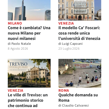
MILANO
VENEZIA
Come è cambiata? Una
Il modello Ca’ Foscari:
nuova Milano per
cosa rende unica
nuovi milanesi
l’università di Venezia
di
Paolo Natale
di
Luigi Capoani
8 Agosto 2026
23 Luglio 2026
VENEZIA
ROMA
Le ville di Treviso: un
Qualche domanda su
patrimonio storico
Roma
che continua ad
di
Claudio Calvaresi