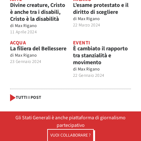
Divine creature, Cristo
L’esame protestato e il
è anche tra i disabili,
diritto di scegliere
Cristo è la disabilità
di
Max Rigano
22 Marzo 2024
di
Max Rigano
11 Aprile 2024
ACQUA
EVENTI
La filiera del Bellessere
È cambiato il rapporto
tra stanzialità e
di
Max Rigano
23 Gennaio 2024
movimento
di
Max Rigano
22 Gennaio 2024
TUTTI I POST
Gli Stati Generali è anche piattaforma di giornalismo
partecipativo
VUOI COLLABORARE ?