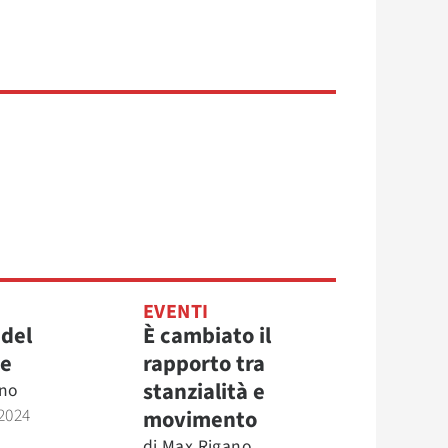
EVENTI
 del
È cambiato il
re
rapporto tra
stanzialità e
no
2024
movimento
di
Max Rigano