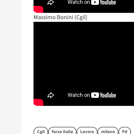
Massimo Bonini (Cgil)
Cgil
forza italia
Lavoro
milano
Pd