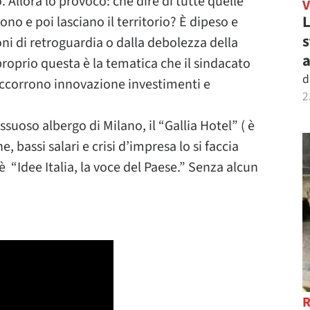
. Allora lo provoco: che dire di tutte quelle
L
no e poi lasciano il territorio? È dipeso e
s
ni di retroguardia o dalla debolezza della
a
roprio questa è la tematica che il sindacato
d
“occorrono innovazione investimenti e
2
ussuoso albergo di Milano, il “Gallia Hotel” ( è
 bassi salari e crisi d’impresa lo si faccia
è “Idee Italia, la voce del Paese.” Senza alcun