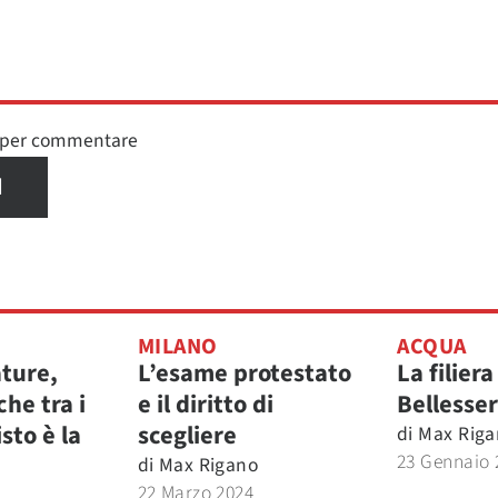
n per commentare
I
MILANO
ACQUA
ature,
L’esame protestato
La filiera
che tra i
e il diritto di
Bellesse
isto è la
scegliere
di
Max Riga
23 Gennaio 
di
Max Rigano
22 Marzo 2024