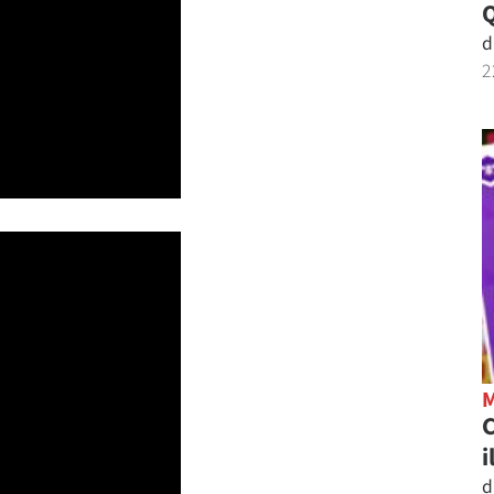
d
2
C
i
d