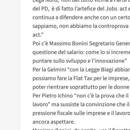
Lega Nord, non del tutto vicina a Parisi
del PD, è di fatto l’artefice del Jobs act e
continua a difendere anche con un certo
sappiamo, non abbiamo la controprova d
act.”
Poi c’è Massimo Bonini Segretario Gener
questione del salario: come lo si incre
puntare sullo sviluppo e l’innovazione”
Per la Gelmini “con la Legge Biagi abbia
possiamo fare la Flat Tax per le imprese
poter rientrare soprattutto per le donn
Per Pietro Ichino “non c’è la prova che il
lavoro” ma sussiste la convinzione che i
pressione fiscale sulle imprese e il lavor
ancora aspettare.