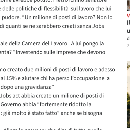
 come avrebbe potuto. Pietro Ichino senatore
 delle politiche di flessibilità sul lavoro che lui
 pudore. “Un milione di posti di lavoro? Non lo
I
i quanti se ne sarebbero creati senza Jobs
u
d
ale della Camera del Lavoro. A lui pongo la
2
menta? “Investendo sulle imprese che devono
mo creato due milioni di posti di lavoro e adesso
, al 15% e aiutare chi ha perso l’occupazione a
e dopo una gravidanza”
 Jobs act abbia creato un milione di posti di
l Governo abbia “fortemente ridotto la
o: già molto è stato fatto” anche se bisogna