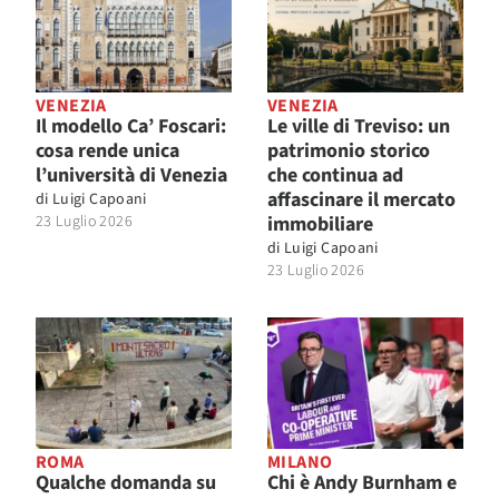
VENEZIA
VENEZIA
Il modello Ca’ Foscari:
Le ville di Treviso: un
cosa rende unica
patrimonio storico
l’università di Venezia
che continua ad
affascinare il mercato
di
Luigi Capoani
23 Luglio 2026
immobiliare
di
Luigi Capoani
23 Luglio 2026
ROMA
MILANO
Qualche domanda su
Chi è Andy Burnham e