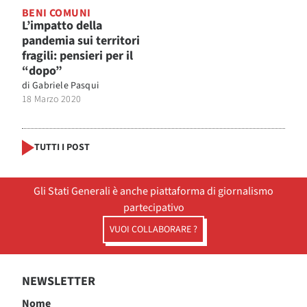
BENI COMUNI
L’impatto della
pandemia sui territori
fragili: pensieri per il
“dopo”
di
Gabriele Pasqui
18 Marzo 2020
TUTTI I POST
Gli Stati Generali è anche piattaforma di giornalismo
partecipativo
VUOI COLLABORARE ?
NEWSLETTER
Nome