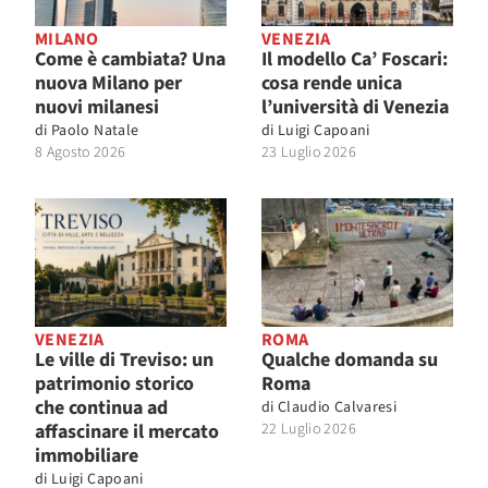
MILANO
VENEZIA
Come è cambiata? Una
Il modello Ca’ Foscari:
nuova Milano per
cosa rende unica
nuovi milanesi
l’università di Venezia
di
Paolo Natale
di
Luigi Capoani
8 Agosto 2026
23 Luglio 2026
VENEZIA
ROMA
Le ville di Treviso: un
Qualche domanda su
patrimonio storico
Roma
che continua ad
di
Claudio Calvaresi
affascinare il mercato
22 Luglio 2026
immobiliare
di
Luigi Capoani