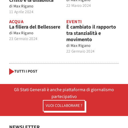
Cristo è la disabilità
22 Marzo 2024
di
Max Rigano
11 Aprile 2024
ACQUA
EVENTI
La filiera del Bellessere
È cambiato il rapporto
tra stanzialità e
di
Max Rigano
23 Gennaio 2024
movimento
di
Max Rigano
22 Gennaio 2024
TUTTI I POST
Gli Stati Generali è anche piattaforma di giornalismo
partecipativo
VUOI COLLABORARE ?
NEWSLETTER