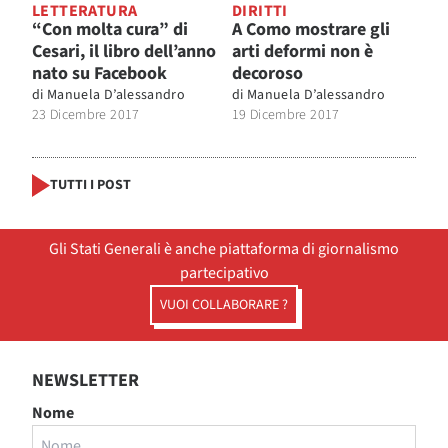
LETTERATURA
DIRITTI
“Con molta cura” di
A Como mostrare gli
Cesari, il libro dell’anno
arti deformi non è
nato su Facebook
decoroso
di
Manuela D’alessandro
di
Manuela D’alessandro
23 Dicembre 2017
19 Dicembre 2017
TUTTI I POST
Gli Stati Generali è anche piattaforma di giornalismo
partecipativo
VUOI COLLABORARE ?
NEWSLETTER
Nome