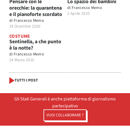
Pensare con le
Lo spazio dei bambini
orecchie: la quarantena
di
Francesco Memo
e il pianoforte scordato
2 Aprile 2020
di
Francesco Memo
29 Dicembre 2020
COSTUME
Sentinella, a che punto
è la notte?
di
Francesco Memo
24 Marzo 2020
TUTTI I POST
Gli Stati Generali è anche piattaforma di giornalismo
partecipativo
VUOI COLLABORARE ?