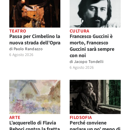
TEATRO
CULTURA
Passa per Cimbelino la
Francesco Guccini è
nuova strada dell’Opra
morto, Francesco
Guccini sarà sempre
di
Paolo Randazzo
6 Agosto 2026
con noi
di
Jacopo Tondelli
6 Agosto 2026
ARTE
FILOSOFIA
L’acquerello di Flavia
Perché conviene
Rebori contro la fretta
parlare un po’ meno di