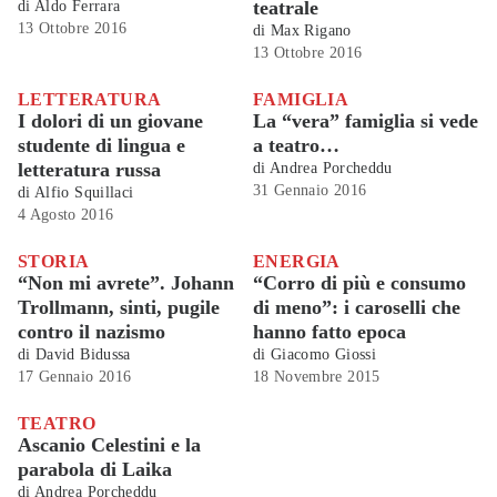
teatrale
di
Aldo Ferrara
13 Ottobre 2016
di
Max Rigano
13 Ottobre 2016
LETTERATURA
FAMIGLIA
I dolori di un giovane
La “vera” famiglia si vede
studente di lingua e
a teatro…
letteratura russa
di
Andrea Porcheddu
31 Gennaio 2016
di
Alfio Squillaci
4 Agosto 2016
STORIA
ENERGIA
“Non mi avrete”. Johann
“Corro di più e consumo
Trollmann, sinti, pugile
di meno”: i caroselli che
contro il nazismo
hanno fatto epoca
di
David Bidussa
di
Giacomo Giossi
17 Gennaio 2016
18 Novembre 2015
TEATRO
Ascanio Celestini e la
parabola di Laika
di
Andrea Porcheddu