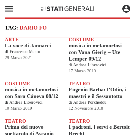
TAG:
DARIO FO
ARTE
COSTUME
La voce di Jannacci
musica in metamorfosi
con Vana Gierig – Ute
di
Francesco Memo
29 Marzo 2021
Lemper 09/12
di
Andrea Liberovici
17 Marzo 2019
COSTUME
TEATRO
musica in metamorfosi
Eugenio Barba: l’Odin, i
con Sara Càneva 08/12
maestri e il Sessantotto
di
Andrea Liberovici
di
Andrea Porcheddu
10 Marzo 2019
12 Novembre 2018
TEATRO
TEATRO
Prima del nuovo
I padroni, i servi e Bertolt
spettacolo di Ascanio
Brecht