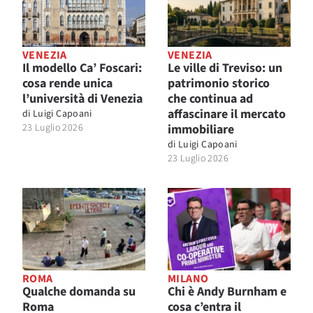
VENEZIA
VENEZIA
Il modello Ca’ Foscari:
Le ville di Treviso: un
cosa rende unica
patrimonio storico
l’università di Venezia
che continua ad
affascinare il mercato
di
Luigi Capoani
23 Luglio 2026
immobiliare
di
Luigi Capoani
23 Luglio 2026
ROMA
MILANO
Qualche domanda su
Chi è Andy Burnham e
Roma
cosa c’entra il