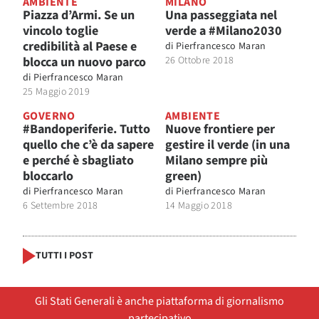
AMBIENTE
MILANO
Piazza d’Armi. Se un
Una passeggiata nel
vincolo toglie
verde a #Milano2030
credibilità al Paese e
di
Pierfrancesco Maran
blocca un nuovo parco
26 Ottobre 2018
di
Pierfrancesco Maran
25 Maggio 2019
GOVERNO
AMBIENTE
#Bandoperiferie. Tutto
Nuove frontiere per
quello che c’è da sapere
gestire il verde (in una
e perché è sbagliato
Milano sempre più
bloccarlo
green)
di
Pierfrancesco Maran
di
Pierfrancesco Maran
6 Settembre 2018
14 Maggio 2018
TUTTI I POST
Gli Stati Generali è anche piattaforma di giornalismo
partecipativo