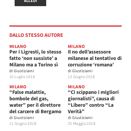
ACCEDI
DALLO STESSO AUTORE
MILANO
MILANO
Per i Ligresti, lo stesso
Il no dell’assessore
fatto ‘non sussiste’ a
milanese al tentativo di
Milano ma a Torino sì
corruzione ‘romana’
di
Giustiziami
di
Giustiziami
10 Luglio 2018
13 Giugno 2018
MILANO
MILANO
“False malattie,
“Ci scippano i migliori
bombole del gas,
giornalisti”, causa di
water” per il direttore
“Libero” contro “La
del carcere di Bergamo
Verità”
di
Giustiziami
di
Giustiziami
11 Giugno 2018
25 Maggio 2018