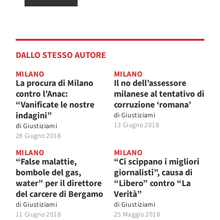
DALLO STESSO AUTORE
MILANO
MILANO
La procura di Milano
Il no dell’assessore
contro l’Anac:
milanese al tentativo di
“Vanificate le nostre
corruzione ‘romana’
indagini”
di
Giustiziami
13 Giugno 2018
di
Giustiziami
28 Giugno 2018
MILANO
MILANO
“False malattie,
“Ci scippano i migliori
bombole del gas,
giornalisti”, causa di
water” per il direttore
“Libero” contro “La
del carcere di Bergamo
Verità”
di
Giustiziami
di
Giustiziami
11 Giugno 2018
25 Maggio 2018