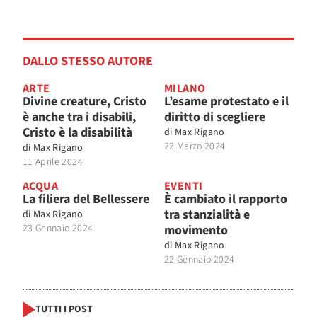
DALLO STESSO AUTORE
ARTE
MILANO
Divine creature, Cristo
L’esame protestato e il
è anche tra i disabili,
diritto di scegliere
Cristo è la disabilità
di
Max Rigano
22 Marzo 2024
di
Max Rigano
11 Aprile 2024
ACQUA
EVENTI
La filiera del Bellessere
È cambiato il rapporto
tra stanzialità e
di
Max Rigano
23 Gennaio 2024
movimento
di
Max Rigano
22 Gennaio 2024
TUTTI I POST