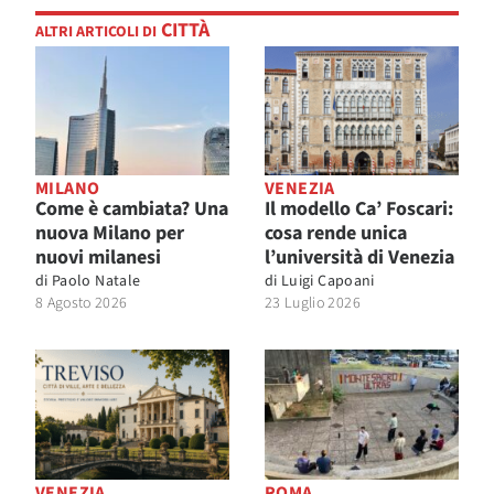
CITTÀ
ALTRI ARTICOLI DI
MILANO
VENEZIA
Come è cambiata? Una
Il modello Ca’ Foscari:
nuova Milano per
cosa rende unica
nuovi milanesi
l’università di Venezia
di
Paolo Natale
di
Luigi Capoani
8 Agosto 2026
23 Luglio 2026
VENEZIA
ROMA