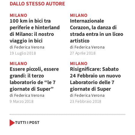
DALLO STESSO AUTORE
MILANO
MILANO
100 km in bici tra
Internazionale
periferie e hinterland
Corazon, la danza di
di Milano: il nostro
strada entra in un liceo
viaggio in bici
artistico
di
Federica Verona
di
Federica Verona
19 Luglio 2018
27 Aprile 2018
MILANO
MILANO
Essere piccoli, essere
Risignificare: Sabato
grandi: il terzo
24 Febbraio un nuovo
laboratorio de “le 7
Laboratorio delle 7
giornate di Super”
giornate di Super
di
Federica Verona
di
Federica Verona
9 Marzo 2018
23 Febbraio 2018
TUTTI I POST