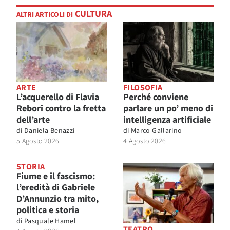
CULTURA
ALTRI ARTICOLI DI
ARTE
FILOSOFIA
L’acquerello di Flavia
Perché conviene
Rebori contro la fretta
parlare un po’ meno di
dell’arte
intelligenza artificiale
di
Daniela Benazzi
di
Marco Gallarino
5 Agosto 2026
4 Agosto 2026
STORIA
Fiume e il fascismo:
l’eredità di Gabriele
D’Annunzio tra mito,
politica e storia
di
Pasquale Hamel
TEATRO