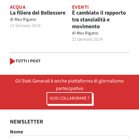
ACQUA
EVENTI
La filiera del Bellessere
È cambiato il rapporto
tra stanzialità e
di
Max Rigano
23 Gennaio 2024
movimento
di
Max Rigano
22 Gennaio 2024
TUTTI I POST
Gli Stati Generali è anche piattaforma di giornalismo
partecipativo
VUOI COLLABORARE ?
NEWSLETTER
Nome