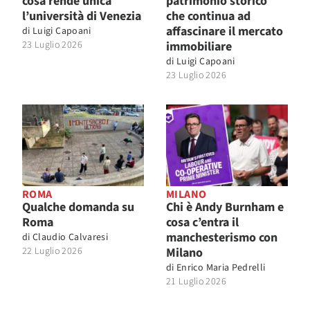
cosa rende unica
patrimonio storico
l’università di Venezia
che continua ad
affascinare il mercato
di
Luigi Capoani
23 Luglio 2026
immobiliare
di
Luigi Capoani
23 Luglio 2026
ROMA
MILANO
Qualche domanda su
Chi è Andy Burnham e
Roma
cosa c’entra il
manchesterismo con
di
Claudio Calvaresi
22 Luglio 2026
Milano
di
Enrico Maria Pedrelli
21 Luglio 2026