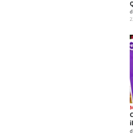
d
2
C
i
d