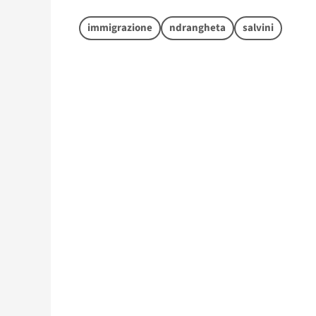
immigrazione
ndrangheta
salvini