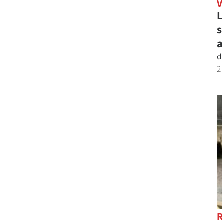
L
s
a
d
2