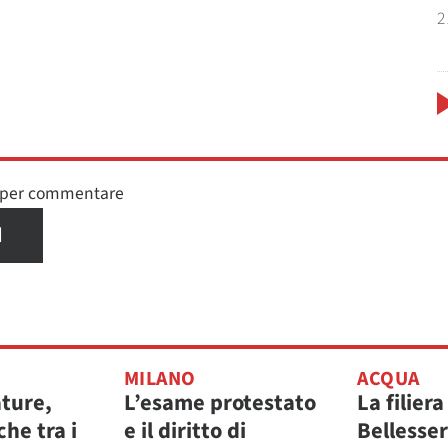
2
n per commentare
I
MILANO
ACQUA
ature,
L’esame protestato
La filiera
che tra i
e il diritto di
Bellesse