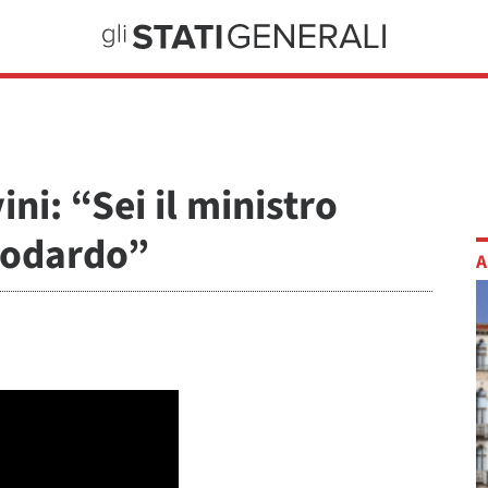
ni: “Sei il ministro
 codardo”
A